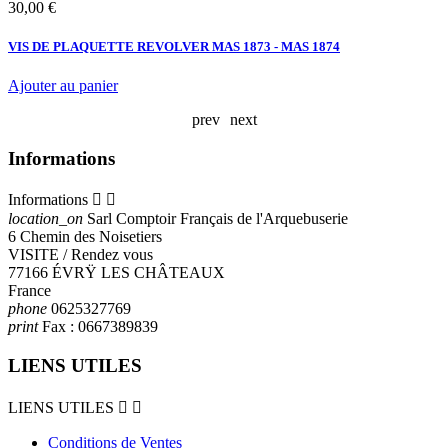
Prix
P
30,00 €
3
VIS DE PLAQUETTE REVOLVER MAS 1873 - MAS 1874
F
Ajouter au panier
A
prev
next
Informations
Informations


location_on
Sarl Comptoir Français de l'Arquebuserie
6 Chemin des Noisetiers
VISITE / Rendez vous
77166 ÉVRŸ LES CHÂTEAUX
France
phone
0625327769
print
Fax :
0667389839
LIENS UTILES
LIENS UTILES


Conditions de Ventes