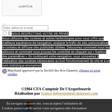

NOUS RESPECTONS VOTRE VIE PRIVEE
Nous utilisons des cookies et autres technologies pour vous offrir une
meilleure expérience de navigation, analyser le trafic du site, personnaliser
le contenu et diffuser des publicités ciblées. Découvrez comment nous les
utilisons et comment vous pouvez les contrôler en cliquant sur « Gestion
des paramètres ». En continuant votre navigation, vous consentez à
l’utilisation des cookies nécessaires au bon fonctionnement du site et à un
suivi statistique anonymisé.
Marchand approuvé par la Société des Avis Garantis,
cliquez ici pour
vérifier
.
©1984 CFA Comptoir De l'Arquebuserie
Réalisation par
france-hebergement-internet.com
En navigant sur notre site, vous acceptez l’utilisation de
Cookies permettant de suivre votre navigation afin d'actualiser