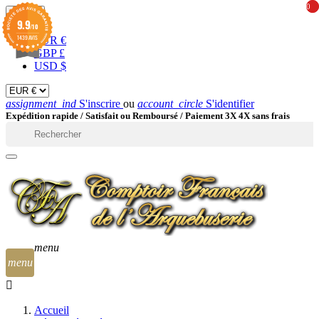
0
0
EUR

9.9
/10
1439 AVIS
EUR €
GBP £
USD $
assignment_ind
S'inscrire
ou
account_circle
S'identifier
Expédition rapide /
Satisfait ou Remboursé / Paiement 3X 4X sans frais

menu
menu
Accueil