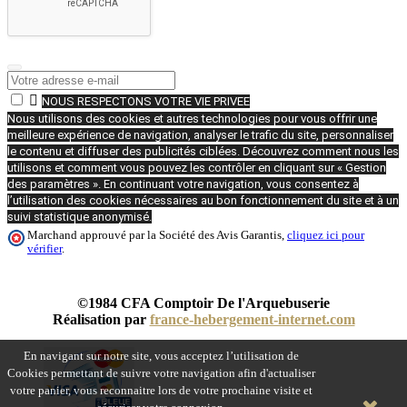

NOUS RESPECTONS VOTRE VIE PRIVEE
Nous utilisons des cookies et autres technologies pour vous offrir une
meilleure expérience de navigation, analyser le trafic du site, personnaliser
le contenu et diffuser des publicités ciblées. Découvrez comment nous les
utilisons et comment vous pouvez les contrôler en cliquant sur « Gestion
des paramètres ». En continuant votre navigation, vous consentez à
l’utilisation des cookies nécessaires au bon fonctionnement du site et à un
suivi statistique anonymisé.
Marchand approuvé par la Société des Avis Garantis,
cliquez ici pour
vérifier
.
©1984 CFA Comptoir De l'Arquebuserie
Réalisation par
france-hebergement-internet.com
En navigant sur notre site, vous acceptez l’utilisation de
Cookies permettant de suivre votre navigation afin d'actualiser
votre panier, vous reconnaitre lors de votre prochaine visite et