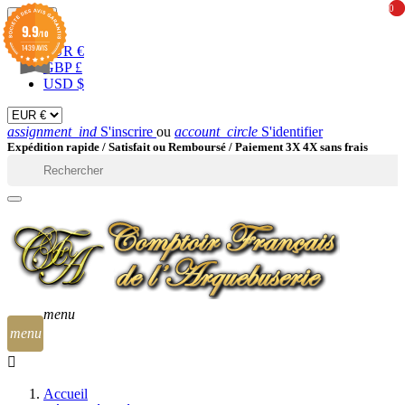
0
0
EUR

9.9
/10
1439 AVIS
EUR €
GBP £
USD $
assignment_ind
S'inscrire
ou
account_circle
S'identifier
Expédition rapide /
Satisfait ou Remboursé / Paiement 3X 4X sans frais

menu
menu
Accueil