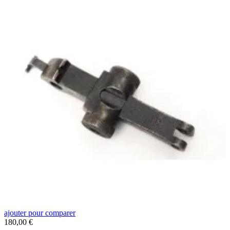
ajouter pour comparer
a
Prix
P
180,00 €
2