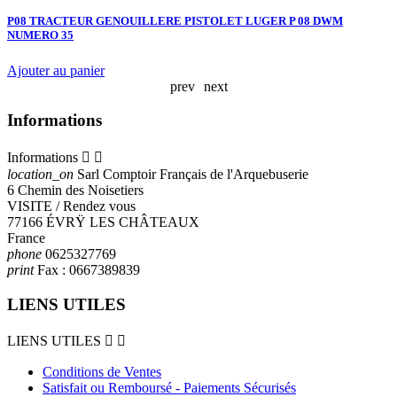
P08 TRACTEUR GENOUILLERE PISTOLET LUGER P 08 DWM
V
NUMERO 35
Ajouter au panier
prev
next
Informations
Informations


location_on
Sarl Comptoir Français de l'Arquebuserie
6 Chemin des Noisetiers
VISITE / Rendez vous
77166 ÉVRŸ LES CHÂTEAUX
France
phone
0625327769
print
Fax :
0667389839
LIENS UTILES
LIENS UTILES


Conditions de Ventes
Satisfait ou Remboursé - Paiements Sécurisés