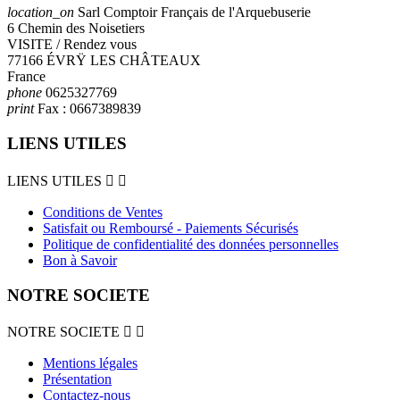
location_on
Sarl Comptoir Français de l'Arquebuserie
6 Chemin des Noisetiers
VISITE / Rendez vous
77166 ÉVRŸ LES CHÂTEAUX
France
phone
0625327769
print
Fax :
0667389839
LIENS UTILES
LIENS UTILES


Conditions de Ventes
Satisfait ou Remboursé - Paiements Sécurisés
Politique de confidentialité des données personnelles
Bon à Savoir
NOTRE SOCIETE
NOTRE SOCIETE


Mentions légales
Présentation
Contactez-nous