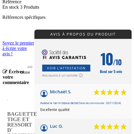
Référence
En stock
3 Produits
Références spécifiques
AVIS À PROPOS DU PRODUIT
Soyez le premier
à écrire votre
10
avis !
/10
VOIR L'ATTESTATION
Basé sur 5 avis
Écrivez
close
Avis soumis à un contrôle
votre
commentaire
Michaël S.
Publié le 16/11/2024 à 06:59
(Date de commande : 05/11/2024)
Excellente qualité
BAGUETTE
TIGE ET
RESSORT
Luc G.
D'