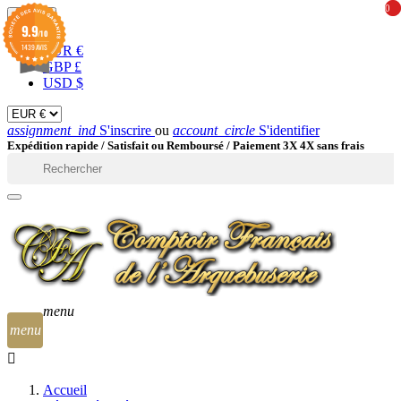
0
0
EUR

9.9
/10
1439 AVIS
EUR €
GBP £
USD $
assignment_ind
S'inscrire
ou
account_circle
S'identifier
Expédition rapide /
Satisfait ou Remboursé / Paiement 3X 4X sans frais

menu
menu
Accueil