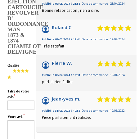
EJECTION
Publié le 02/05/2024 à 21:58
(Date de commande : 21/04/2024)
CARTOUCHE
Bonne refabrication , rien à dire.
REVOLVER
D'
ORDONNANCE
Roland C.
MAS
1873 &
Publié le 07/03/2024 à 12:44
(Date de commande : 19/02/2024)
1874
CHAMELOT
Très satisfait
DELVIGNE
Pierre W.
Qualité
Publié le 08/02/2024 à 13:31
(Date de commande : 19/01/2024)
parfait rien à dire
Titre de votre
*
avis
Jean-yves m.
Publié le 31/03/2022 à 10:58
(Date de commande : 12/03/2022)
*
Votre avis
Piece parfaitement réalisée.