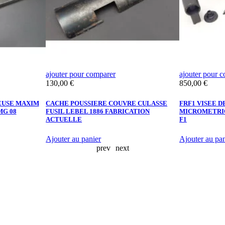
ajouter pour comparer
ajouter pour 
Prix
Prix
130,00 €
850,00 €
EUSE MAXIM
CACHE POUSSIERE COUVRE CULASSE
FRF1 VISEE 
G 08
FUSIL LEBEL 1886 FABRICATION
MICROMETRIQ
ACTUELLE
F1
Ajouter au panier
Ajouter au pan
prev
next