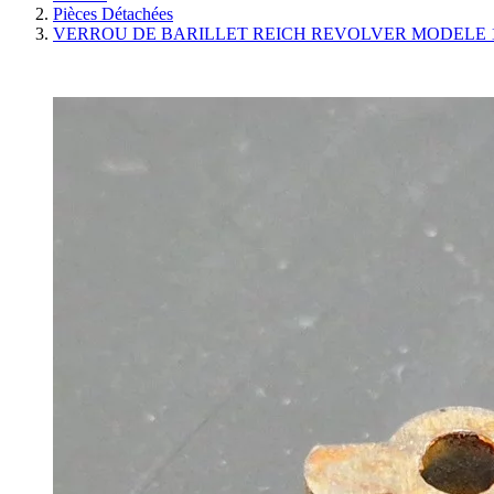
Pièces Détachées
VERROU DE BARILLET REICH REVOLVER MODELE 187