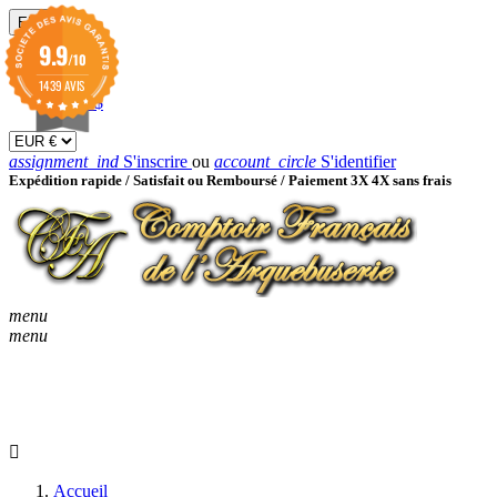
EUR

9.9
/10
EUR €
GBP £
1439 AVIS
USD $
assignment_ind
S'inscrire
ou
account_circle
S'identifier
Expédition rapide /
Satisfait ou Remboursé / Paiement 3X 4X sans frais
menu
menu
KEYBOARD_ARROW_D
ACCUEIL
CATALOGUES
KEYBOARD_ARRO
NOUVEAUTÉS
BON À SAVOIR
Accueil