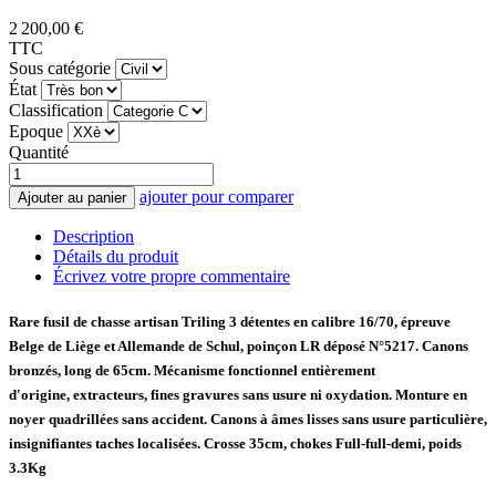
2 200,00 €
TTC
Sous catégorie
État
Classification
Epoque
Quantité
ajouter pour comparer
Ajouter au panier
Description
Détails du produit
Écrivez votre propre commentaire
Rare fusil de chasse artisan Triling 3 détentes en calibre 16/70, épreuve
Belge de Liège et Allemande de Schul, poinçon LR déposé N°5217. Canons
bronzés, long de 65cm. Mécanisme fonctionnel entièrement
d'origine, extracteurs, fines gravures sans usure ni oxydation. Monture en
noyer quadrillées sans accident. Canons à âmes lisses sans usure particulière,
insignifiantes taches localisées. Crosse 35cm, chokes Full-full-demi, poids
3.3Kg