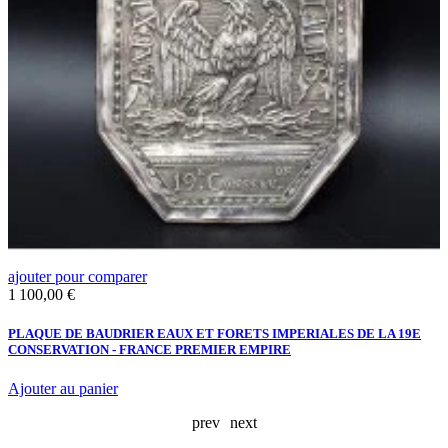
ajouter pour comparer
a
Prix
P
1 100,00 €
4
PLAQUE DE BAUDRIER EAUX ET FORETS IMPERIALES DE LA 19E
V
CONSERVATION - FRANCE PREMIER EMPIRE
Ajouter au panier
A
prev
next