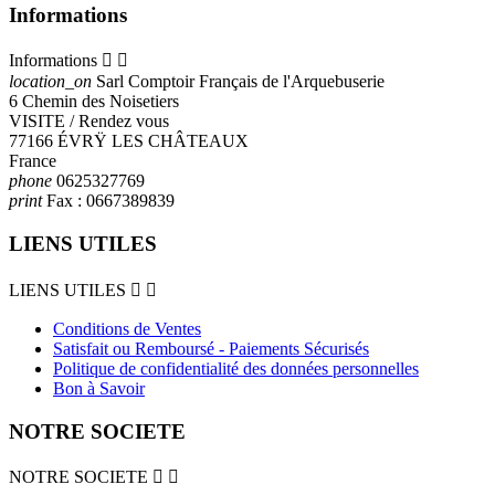
Informations
Informations


location_on
Sarl Comptoir Français de l'Arquebuserie
6 Chemin des Noisetiers
VISITE / Rendez vous
77166 ÉVRŸ LES CHÂTEAUX
France
phone
0625327769
print
Fax :
0667389839
LIENS UTILES
LIENS UTILES


Conditions de Ventes
Satisfait ou Remboursé - Paiements Sécurisés
Politique de confidentialité des données personnelles
Bon à Savoir
NOTRE SOCIETE
NOTRE SOCIETE

