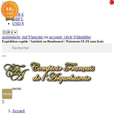
0
0
EUR

9.9
/10
1439 AVIS
EUR €
GBP £
USD $
assignment_ind
S'inscrire
ou
account_circle
S'identifier
Expédition rapide /
Satisfait ou Remboursé / Paiement 3X 4X sans frais

menu
menu
Accueil