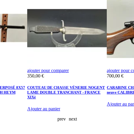
ajouter pour comparer
ajouter pour 
Prix
Prix
350,00 €
700,00 €
PERPOSÉ 8X57
COUTEAU DE CHASSE VÉNERIE NOGENT
CARABINE CHA
ACH HEYM
LAME DOUBLE TRANCHANT - FRANCE
neuve CALIB
XIXè
Ajouter au pan
Ajouter au panier
prev
next