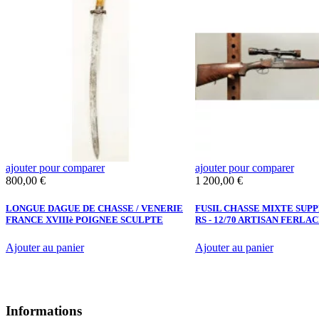
ajouter pour comparer
ajouter pour comparer
Prix
Prix
800,00 €
1 200,00 €
LONGUE DAGUE DE CHASSE / VENERIE
FUSIL CHASSE MIXTE SUP
FRANCE XVIIIè POIGNEE SCULPTE
RS - 12/70 ARTISAN FERL
Ajouter au panier
Ajouter au panier
Informations