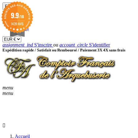
EUR

9.9
/10
EUR €
GBP £
1439 AVIS
USD $
assignment_ind
S'inscrire
ou
account_circle
S'identifier
Expédition rapide /
Satisfait ou Remboursé / Paiement 3X 4X sans frais
menu
menu
KEYBOARD_ARROW_D
ACCUEIL
CATALOGUES
KEYBOARD_ARRO
NOUVEAUTÉS
BON À SAVOIR
Accueil