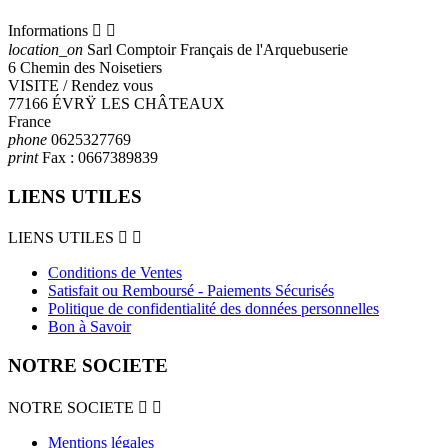
Informations


location_on
Sarl Comptoir Français de l'Arquebuserie
6 Chemin des Noisetiers
VISITE / Rendez vous
77166 ÉVRŸ LES CHÂTEAUX
France
phone
0625327769
print
Fax :
0667389839
LIENS UTILES
LIENS UTILES


Conditions de Ventes
Satisfait ou Remboursé - Paiements Sécurisés
Politique de confidentialité des données personnelles
Bon à Savoir
NOTRE SOCIETE
NOTRE SOCIETE


Mentions légales