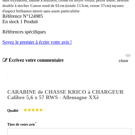
sans oxydation, hausse à feuillets, crosse en noyer vernis, petite usure, détente
double à stecher. Canon rond de 61cm (totale 113cm, crosse 37cm) rayures
d'aspect brillantes miroir sans usure particulière.
Référence
N°124985
En stock
1 Produit
Références spécifiques
Soyez le premier à écrire votre avis !
Écrivez votre commentaire
close
CARABINE de CHASSE KRICO à CHARGEUR
Calibre 5,6 x 57 RWS - Allemagne XXè
Qualité
*
Titre de votre avis