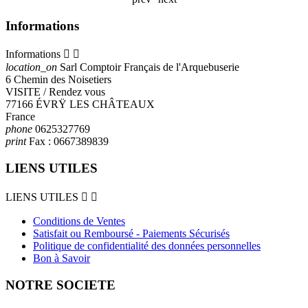
Informations
Informations


location_on
Sarl Comptoir Français de l'Arquebuserie
6 Chemin des Noisetiers
VISITE / Rendez vous
77166 ÉVRŸ LES CHÂTEAUX
France
phone
0625327769
print
Fax :
0667389839
LIENS UTILES
LIENS UTILES


Conditions de Ventes
Satisfait ou Remboursé - Paiements Sécurisés
Politique de confidentialité des données personnelles
Bon à Savoir
NOTRE SOCIETE