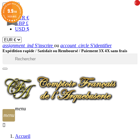
0
0
EUR

9.9
/10
1439 AVIS
EUR €
GBP £
USD $
assignment_ind
S'inscrire
ou
account_circle
S'identifier
Expédition rapide /
Satisfait ou Remboursé / Paiement 3X 4X sans frais

menu
menu
Accueil