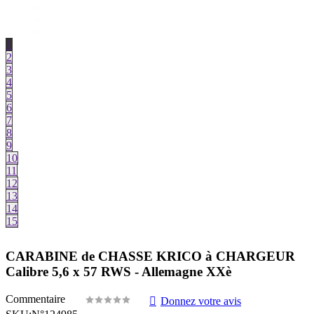
1
2
3
4
5
6
7
8
9
10
11
12
13
14
15
CARABINE de CHASSE KRICO à CHARGEUR
Calibre 5,6 x 57 RWS - Allemagne XXè
Commentaire
Donnez votre avis