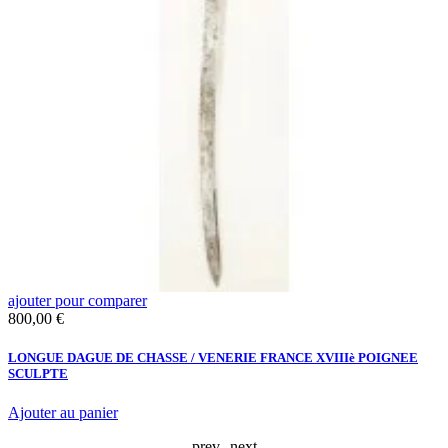
ajouter pour comparer
a
Prix
P
800,00 €
1
LONGUE DAGUE DE CHASSE / VENERIE FRANCE XVIIIè POIGNEE
F
SCULPTE
Ajouter au panier
A
prev
next