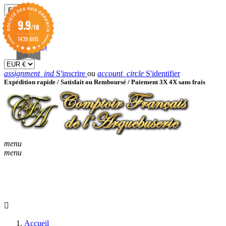
EUR

9.9
/10
EUR €
GBP £
1439 AVIS
USD $
assignment_ind
S'inscrire
ou
account_circle
S'identifier
Expédition rapide /
Satisfait ou Remboursé / Paiement 3X 4X sans frais
menu
menu
KEYBOARD_ARROW_D
ACCUEIL
CATALOGUES
KEYBOARD_ARRO
NOUVEAUTÉS
BON À SAVOIR
Accueil