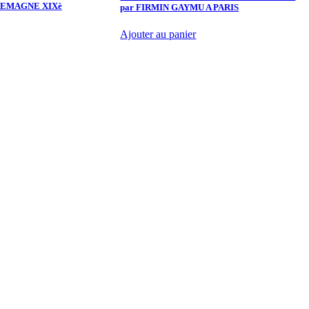
LEMAGNE XIXè
par FIRMIN GAYMU A PARIS
S
F
Ajouter au panier
A