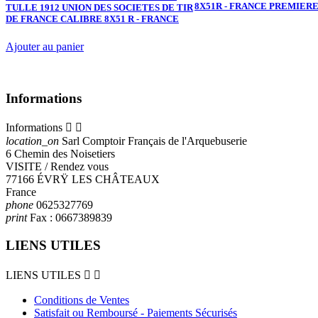
8X51R - FRANCE PREMIER
TULLE 1912 UNION DES SOCIETES DE TIR
DE FRANCE CALIBRE 8X51 R - FRANCE
Ajouter au panier
Informations
Informations


location_on
Sarl Comptoir Français de l'Arquebuserie
6 Chemin des Noisetiers
VISITE / Rendez vous
77166 ÉVRŸ LES CHÂTEAUX
France
phone
0625327769
print
Fax :
0667389839
LIENS UTILES
LIENS UTILES


Conditions de Ventes
Satisfait ou Remboursé - Paiements Sécurisés