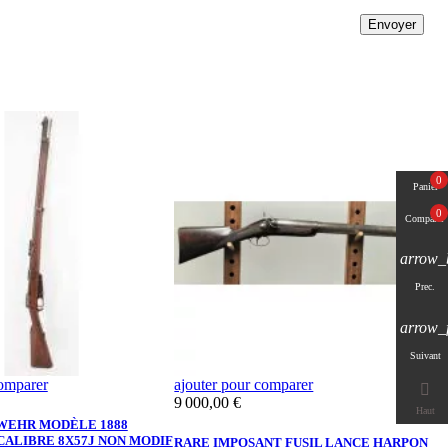
Envoyer
0
Panier
0
Comparer
arrow_
Prec.
arrow_
Suivant
comparer
ajouter pour comparer
a

Prix
P
9 000,00 €
9
Haut
EWEHR MODÈLE 1888
CALIBRE 8X57J NON MODIF
RARE IMPOSANT FUSIL LANCE HARPON
F