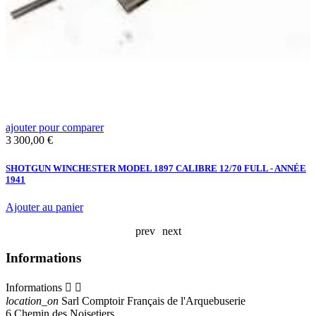
ajouter pour comparer
a
Prix
P
3 300,00 €
3
SHOTGUN WINCHESTER MODEL 1897 CALIBRE 12/70 FULL - ANNÉE
C
1941
C
Ajouter au panier
A
prev
next
Informations
Informations


location_on
Sarl Comptoir Français de l'Arquebuserie
6 Chemin des Noisetiers