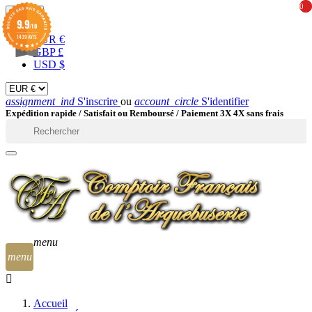
0
0
EUR

9.9
/10
1439 AVIS
EUR €
GBP £
USD $
assignment_ind
S'inscrire
ou
account_circle
S'identifier
Expédition rapide /
Satisfait ou Remboursé / Paiement 3X 4X sans frais

menu
menu
Accueil