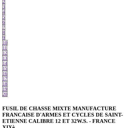
2
3
4
5
6
7
8
9
10
11
12
13
14
15
16
17
18
19
20
FUSIL DE CHASSE MIXTE MANUFACTURE
FRANCAISE D'ARMES ET CYCLES DE SAINT-
ETIENNE CALIBRE 12 ET 32W.S. - FRANCE
XIXè