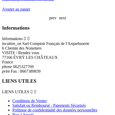
Ajouter au panier
prev
next
Informations
Informations


location_on
Sarl Comptoir Français de l'Arquebuserie
6 Chemin des Noisetiers
VISITE / Rendez vous
77166 ÉVRŸ LES CHÂTEAUX
France
phone
0625327769
print
Fax :
0667389839
LIENS UTILES
LIENS UTILES


Conditions de Ventes
Satisfait ou Remboursé - Paiements Sécurisés
Politique de confidentialité des données personnelles
Bon à Savoir