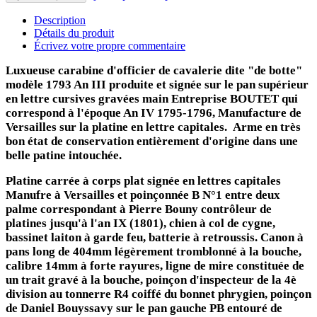
Description
Détails du produit
Écrivez votre propre commentaire
Luxueuse carabine
d'officier de cavalerie dite "de botte"
modèle 1793 An III produite et signée sur le pan supérieur
en lettre cursives gravées main Entreprise BOUTET qui
correspond à l'époque An IV 1795-1796, Manufacture de
Versailles sur la platine en lettre capitales.
Arme en très
bon état de conservation
entièrement
d'origine dans une
belle patine intouchée.
Platine carrée à corps plat signée en lettres capitales
Manufre à Versailles et poinçonnée B N°1 entre deux
palme correspondant à Pierre Bouny contrôleur de
platines jusqu'à l'an IX (1801)
, chien à col de cygne,
bassinet laiton à garde feu, batterie à retroussis. Canon à
pans long de 404mm légèrement tromblonné à la bouche,
calibre 14mm à forte rayures, ligne de mire constituée de
un trait gravé à la bouche, poinçon d'inspecteur de la 4è
division au tonnerre R4 coiffé du bonnet phrygien, poinçon
de
Daniel Bouyssavy
sur le pan gauche PB entouré de