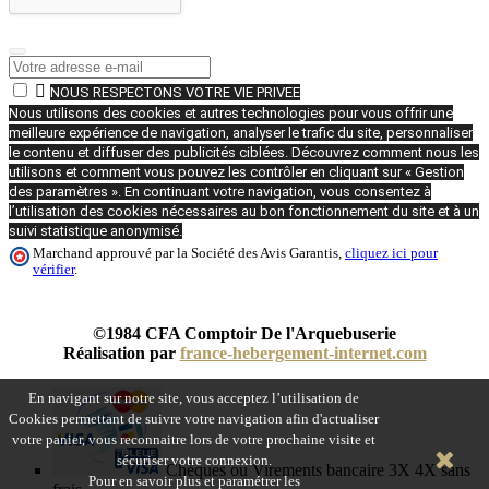

NOUS RESPECTONS VOTRE VIE PRIVEE
Nous utilisons des cookies et autres technologies pour vous offrir une
meilleure expérience de navigation, analyser le trafic du site, personnaliser
le contenu et diffuser des publicités ciblées. Découvrez comment nous les
utilisons et comment vous pouvez les contrôler en cliquant sur « Gestion
des paramètres ». En continuant votre navigation, vous consentez à
l’utilisation des cookies nécessaires au bon fonctionnement du site et à un
suivi statistique anonymisé.
Marchand approuvé par la Société des Avis Garantis,
cliquez ici pour
vérifier
.
©1984 CFA Comptoir De l'Arquebuserie
Réalisation par
france-hebergement-internet.com
En navigant sur notre site, vous acceptez l’utilisation de
Cookies permettant de suivre votre navigation afin d'actualiser
votre panier, vous reconnaitre lors de votre prochaine visite et
sécuriser votre connexion.
Chèques ou Virements bancaire 3X 4X sans
Pour en savoir plus et paramétrer les