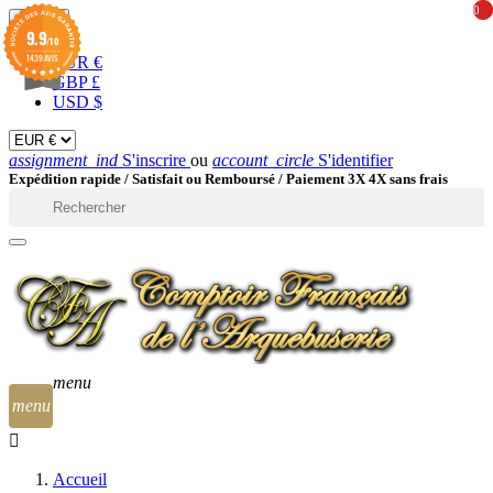
0
0
EUR

9.9
/10
1439 AVIS
EUR €
GBP £
USD $
assignment_ind
S'inscrire
ou
account_circle
S'identifier
Expédition rapide /
Satisfait ou Remboursé / Paiement 3X 4X sans frais

menu
menu
Accueil