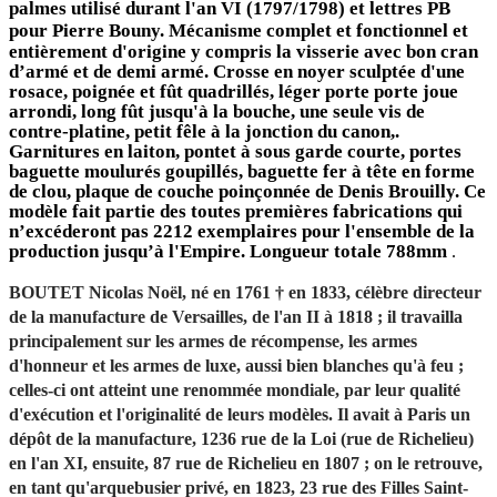
palmes utilisé durant l'an VI (1797/1798) et lettres PB
pour Pierre Bouny
. Mécanisme complet et fonctionnel et
entièrement d'origine y compris la visserie avec bon cran
d’armé et de demi armé. Crosse en noyer sculptée d'une
rosace, poignée et fût quadrillés, léger porte porte joue
arrondi, long fût jusqu'à la bouche, une seule vis de
contre-platine, petit fêle à la jonction du canon,
.
Garnitures en laiton, pontet à sous garde courte, portes
baguette moulurés goupillés, baguette fer à tête en forme
de clou, plaque de couche poinçonnée de Denis Brouilly.
Ce
modèle fait partie des toutes premières fabrications qui
n’excéderont pas 2212 exemplaires pour l'ensemble de la
production jusqu’à l'Empire. Longueur totale 788mm
.
BOUTET Nicolas Noël, né en 1761 † en 1833, célèbre directeur
de la manufacture de Versailles, de l'an II à 1818 ; il travailla
principalement sur les armes de récompense, les armes
d'honneur et les armes de luxe, aussi bien blanches qu'à feu ;
celles-ci ont atteint une renommée mondiale, par leur qualité
d'exécution et l'originalité de leurs modèles. Il avait à Paris un
dépôt de la manufacture, 1236 rue de la Loi (rue de Richelieu)
en l'an XI, ensuite, 87 rue de Richelieu en 1807 ; on le retrouve,
en tant qu'arquebusier privé, en 1823, 23 rue des Filles Saint-