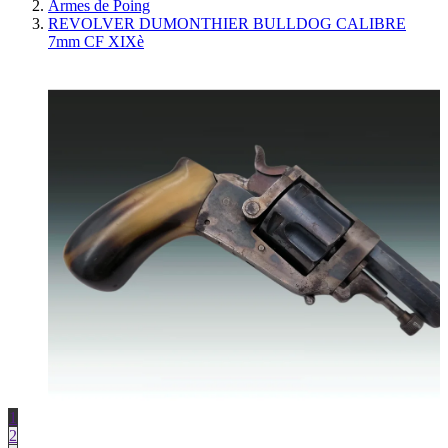
Armes de Poing
REVOLVER DUMONTHIER BULLDOG CALIBRE
7mm CF XIXè
1
2