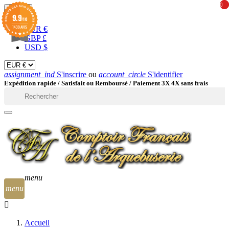
0
0
EUR

9.9
/10
1439 AVIS
EUR €
GBP £
USD $
assignment_ind
S'inscrire
ou
account_circle
S'identifier
Expédition rapide /
Satisfait ou Remboursé / Paiement 3X 4X sans frais

menu
menu
Accueil