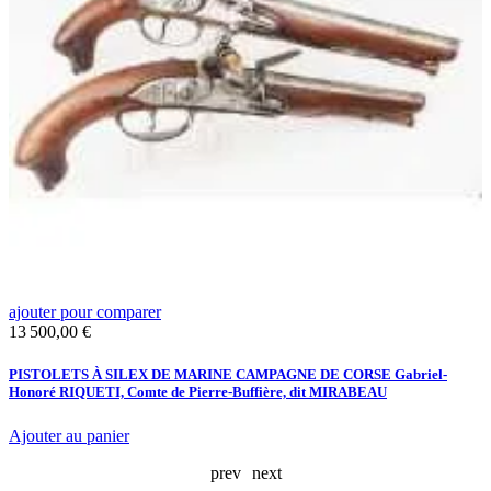
ajouter pour comparer
a
Prix
P
13 500,00 €
4
PISTOLETS À SILEX DE MARINE CAMPAGNE DE CORSE Gabriel-
C
Honoré RIQUETI, Comte de Pierre-Buffière, dit MIRABEAU
Ajouter au panier
A
prev
next