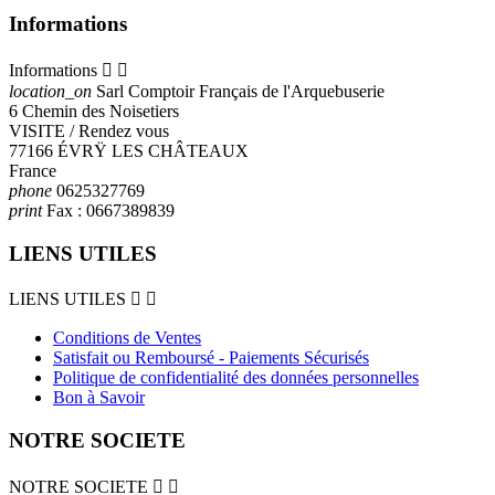
Informations
Informations


location_on
Sarl Comptoir Français de l'Arquebuserie
6 Chemin des Noisetiers
VISITE / Rendez vous
77166 ÉVRŸ LES CHÂTEAUX
France
phone
0625327769
print
Fax :
0667389839
LIENS UTILES
LIENS UTILES


Conditions de Ventes
Satisfait ou Remboursé - Paiements Sécurisés
Politique de confidentialité des données personnelles
Bon à Savoir
NOTRE SOCIETE
NOTRE SOCIETE

