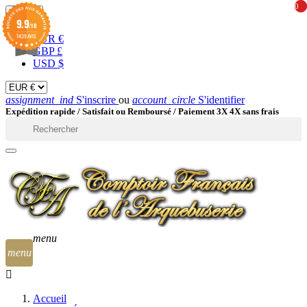
0
0
EUR

9.9
/10
1439 AVIS
EUR €
GBP £
USD $
assignment_ind
S'inscrire
ou
account_circle
S'identifier
Expédition rapide /
Satisfait ou Remboursé / Paiement 3X 4X sans frais

menu
menu
Accueil