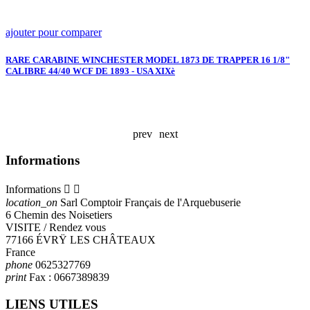
ajouter pour comparer
a
RARE CARABINE WINCHESTER MODEL 1873 DE TRAPPER 16 1/8"
W
CALIBRE 44/40 WCF DE 1893 - USA XIXè
M
X
prev
next
Informations
Informations


location_on
Sarl Comptoir Français de l'Arquebuserie
6 Chemin des Noisetiers
VISITE / Rendez vous
77166 ÉVRŸ LES CHÂTEAUX
France
phone
0625327769
print
Fax :
0667389839
LIENS UTILES