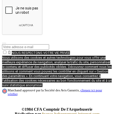

NOUS RESPECTONS VOTRE VIE PRIVEE
Nous utilisons des cookies et autres technologies pour vous offrir une
meilleure expérience de navigation, analyser le trafic du site, personnaliser
le contenu et diffuser des publicités ciblées. Découvrez comment nous les
utilisons et comment vous pouvez les contrôler en cliquant sur « Gestion
des paramètres ». En continuant votre navigation, vous consentez à
l’utilisation des cookies nécessaires au bon fonctionnement du site et à un
suivi statistique anonymisé.
Marchand approuvé par la Société des Avis Garantis,
cliquez ici pour
vérifier
.
©1984 CFA Comptoir De l'Arquebuserie
Réalisation par
france-hebergement-internet.com