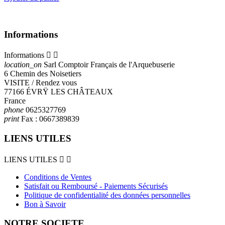
Informations
Informations


location_on
Sarl Comptoir Français de l'Arquebuserie
6 Chemin des Noisetiers
VISITE / Rendez vous
77166 ÉVRŸ LES CHÂTEAUX
France
phone
0625327769
print
Fax :
0667389839
LIENS UTILES
LIENS UTILES


Conditions de Ventes
Satisfait ou Remboursé - Paiements Sécurisés
Politique de confidentialité des données personnelles
Bon à Savoir
NOTRE SOCIETE