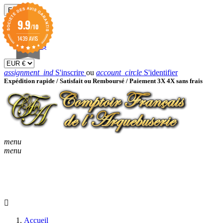
EUR

9.9
/10
EUR €
GBP £
1439 AVIS
USD $
assignment_ind
S'inscrire
ou
account_circle
S'identifier
Expédition rapide /
Satisfait ou Remboursé / Paiement 3X 4X sans frais
menu
menu
KEYBOARD_ARROW_D
ACCUEIL
CATALOGUES
KEYBOARD_ARRO
NOUVEAUTÉS
BON À SAVOIR
Accueil