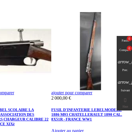
0
Panier
0
Comparer
arrow_
Prec.
arrow_
Suivant
comparer
ajouter pour comparer
a
Prix
P
2 000,00 €
1

Haut
BEL SCOLAIRE LA
FUSIL D'INFANTERIE LEBELMODELE
F
ASSOCIATION DES
1886 M93 CHATELLERAULT 1890 CAL.
E
S CHARGEUR CALIBRE 22
8X51R - FRANCE WW1
X
CE XIXè
Ajouter au panier
A