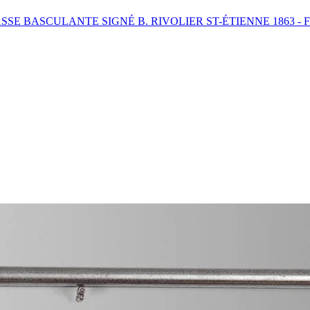
E BASCULANTE SIGNÉ B. RIVOLIER ST-ÉTIENNE 1863 - 