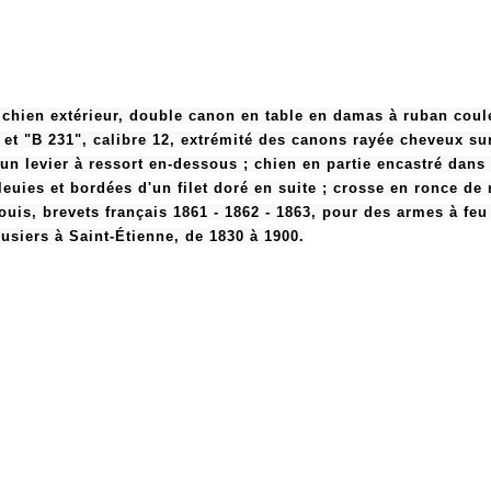
 chien extérieur, double canon en table en damas à ruban cou
 "B 231", calibre 12, extrémité des canons rayée cheveux sur
d'un levier à ressort en-dessous ; chien en partie encastré dan
bleuies et bordées d'un filet doré en suite ; crosse en ronce 
s, brevets français 1861 - 1862 - 1863, pour des armes à feu 
siers à Saint-Étienne, de 1830 à 1900.