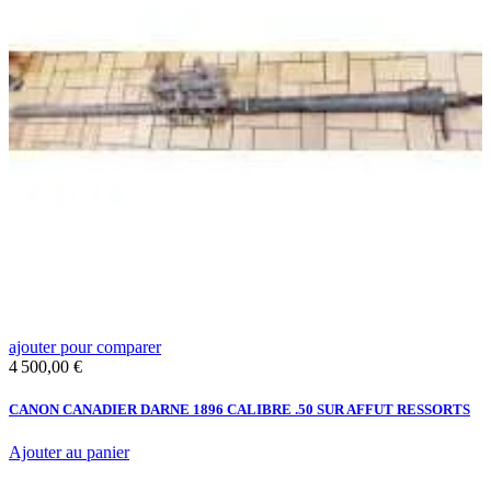
ajouter pour comparer
a
Prix
P
4 500,00 €
2
CANON CANADIER DARNE 1896 CALIBRE .50 SUR AFFUT RESSORTS
F
H
U
Ajouter au panier
A