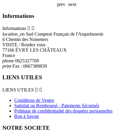
prev
next
Informations
Informations


location_on
Sarl Comptoir Français de l'Arquebuserie
6 Chemin des Noisetiers
VISITE / Rendez vous
77166 ÉVRŸ LES CHÂTEAUX
France
phone
0625327769
print
Fax :
0667389839
LIENS UTILES
LIENS UTILES


Conditions de Ventes
Satisfait ou Remboursé - Paiements Sécurisés
Politique de confidentialité des données personnelles
Bon à Savoir
NOTRE SOCIETE