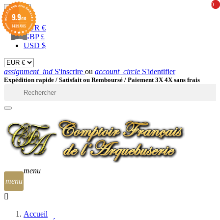
0
0
EUR

9.9
/10
1439 AVIS
EUR €
GBP £
USD $
assignment_ind
S'inscrire
ou
account_circle
S'identifier
Expédition rapide /
Satisfait ou Remboursé / Paiement 3X 4X sans frais

menu
menu
Accueil