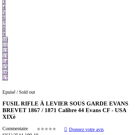
3
4
5
6
7
8
9
10
11
12
13
14
15
16
17
Epuisé / Sold out
FUSIL RIFLE À LEVIER SOUS GARDE EVANS
BREVET 1867 / 1871 Calibre 44 Evans CF - USA
XIXè
Commentaire
Donnez votre avis