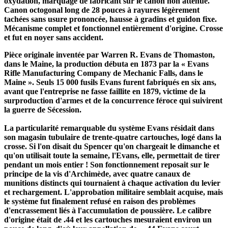
oxydation, marquage de fabricant sur le canon non atténué.
Canon octogonal long de 28 pouces à rayures légèrement
tachées sans usure prononcée, hausse à gradins et guidon fixe.
Mécanisme complet et fonctionnel entièrement d'origine. Crosse
et fut en noyer sans accident.
Pièce originale inventée par Warren R. Evans de Thomaston,
dans le Maine, la production débuta en 1873 par la « Evans
Rifle Manufacturing Company de Mechanic Falls, dans le
Maine ». Seuls 15 000 fusils Evans furent fabriqués en six ans,
avant que l'entreprise ne fasse faillite en 1879, victime de la
surproduction d'armes et de la concurrence féroce qui suivirent
la guerre de Sécession.
La particularité remarquable du système Evans résidait dans
son magasin tubulaire de trente-quatre cartouches, logé dans la
crosse. Si l'on disait du Spencer qu'on chargeait le dimanche et
qu'on utilisait toute la semaine, l'Evans, elle, permettait de tirer
pendant un mois entier ! Son fonctionnement reposait sur le
principe de la vis d'Archimède, avec quatre canaux de
munitions distincts qui tournaient à chaque activation du levier
et rechargement. L'approbation militaire semblait acquise, mais
le système fut finalement refusé en raison des problèmes
d'encrassement liés à l'accumulation de poussière. Le calibre
d'origine était de .44 et les cartouches mesuraient environ un