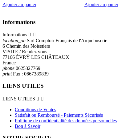
Ajouter au panier
Ajouter au panier
Informations
Informations


location_on
Sarl Comptoir Français de l'Arquebuserie
6 Chemin des Noisetiers
VISITE / Rendez vous
77166 ÉVRŸ LES CHÂTEAUX
France
phone
0625327769
print
Fax :
0667389839
LIENS UTILES
LIENS UTILES


Conditions de Ventes
Satisfait ou Remboursé - Paiements Sécurisés
Politique de confidentialité des données personnelles
Bon à Savoir
NOTRE SOCIETE