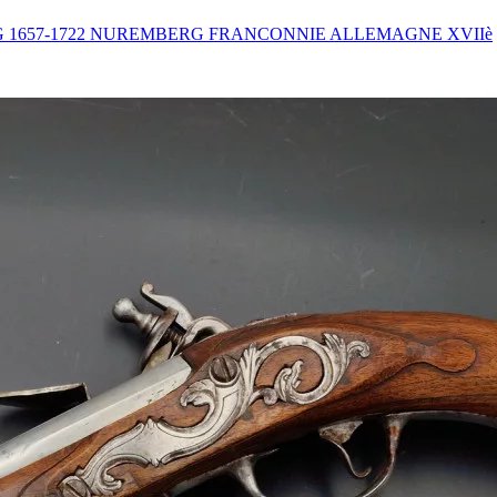
G 1657-1722 NUREMBERG FRANCONNIE ALLEMAGNE XVIIè