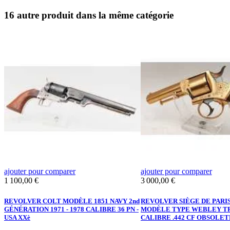
16 autre produit dans la même catégorie
ajouter pour comparer
ajouter pour comparer
Prix
Prix
1 100,00 €
3 000,00 €
REVOLVER COLT MODÈLE 1851 NAVY 2nd
REVOLVER SIÈGE DE PARIS 
GÉNÉRATION 1971 - 1978 CALIBRE 36 PN -
MODÈLE TYPE WEBLEY TR
USA XXè
CALIBRE .442 CF OBSOLETE