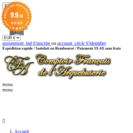
EUR

9.9
/10
EUR €
GBP £
1439 AVIS
USD $
assignment_ind
S'inscrire
ou
account_circle
S'identifier
Expédition rapide /
Satisfait ou Remboursé / Paiement 3X 4X sans frais
menu
menu
KEYBOARD_ARROW_D
ACCUEIL
CATALOGUES
KEYBOARD_ARRO
NOUVEAUTÉS
BON À SAVOIR
Accueil