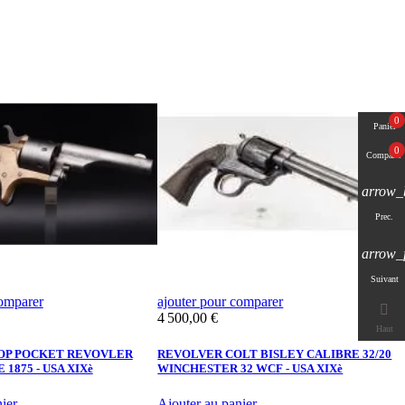
0
Panier
0
Comparer
arrow_
Prec.
arrow_
Suivant
comparer
ajouter pour comparer
a

Prix
P
4 500,00 €
4
Haut
OP POCKET REVOVLER
REVOLVER COLT BISLEY CALIBRE 32/20
 1875 - USA XIXè
WINCHESTER 32 WCF - USA XIXè
C
ier
Ajouter au panier