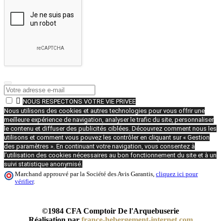

NOUS RESPECTONS VOTRE VIE PRIVEE
Nous utilisons des cookies et autres technologies pour vous offrir une
meilleure expérience de navigation, analyser le trafic du site, personnaliser
le contenu et diffuser des publicités ciblées. Découvrez comment nous les
utilisons et comment vous pouvez les contrôler en cliquant sur « Gestion
des paramètres ». En continuant votre navigation, vous consentez à
l’utilisation des cookies nécessaires au bon fonctionnement du site et à un
suivi statistique anonymisé.
Marchand approuvé par la Société des Avis Garantis,
cliquez ici pour
vérifier
.
©1984 CFA Comptoir De l'Arquebuserie
Réalisation par
france-hebergement-internet.com