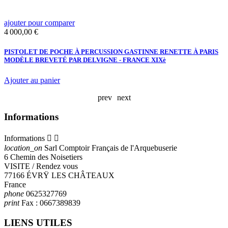
ajouter pour comparer
a
Prix
P
4 000,00 €
4
PISTOLET DE POCHE À PERCUSSION GASTINNE RENETTE À PARIS
R
MODÈLE BREVETÉ PAR DELVIGNE - FRANCE XIXè
4
Ajouter au panier
A
prev
next
Informations
Informations


location_on
Sarl Comptoir Français de l'Arquebuserie
6 Chemin des Noisetiers
VISITE / Rendez vous
77166 ÉVRŸ LES CHÂTEAUX
France
phone
0625327769
print
Fax :
0667389839
LIENS UTILES