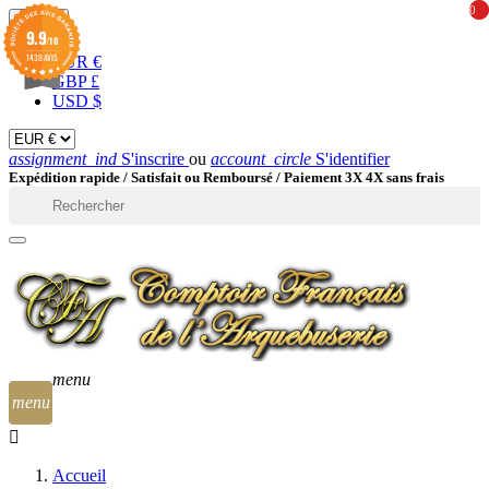
0
0
EUR

9.9
/10
1439 AVIS
EUR €
GBP £
USD $
assignment_ind
S'inscrire
ou
account_circle
S'identifier
Expédition rapide /
Satisfait ou Remboursé / Paiement 3X 4X sans frais

menu
menu
Accueil