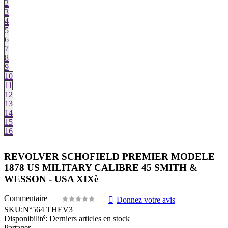
2
3
4
5
6
7
8
9
10
11
12
13
14
15
16
REVOLVER SCHOFIELD PREMIER MODELE
1878 US MILITARY CALIBRE 45 SMITH &
WESSON - USA XIXè
Commentaire
Donnez votre avis
SKU:
N°564 THEV3
Disponibilité:
Derniers articles en stock
Partager