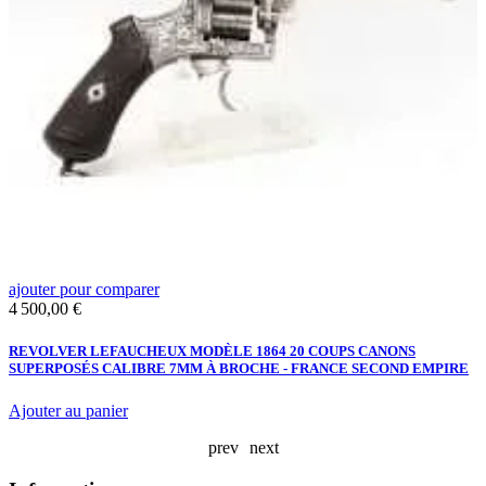
ajouter pour comparer
a
Prix
4 500,00 €
L
K
REVOLVER LEFAUCHEUX MODÈLE 1864 20 COUPS CANONS
X
SUPERPOSÉS CALIBRE 7MM À BROCHE - FRANCE SECOND EMPIRE
Ajouter au panier
prev
next