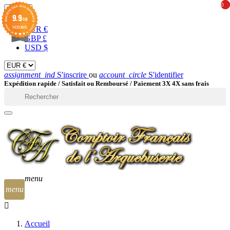
0
0
EUR

9.9
/10
1439 AVIS
EUR €
GBP £
USD $
assignment_ind
S'inscrire
ou
account_circle
S'identifier
Expédition rapide /
Satisfait ou Remboursé / Paiement 3X 4X sans frais

menu
menu
Accueil