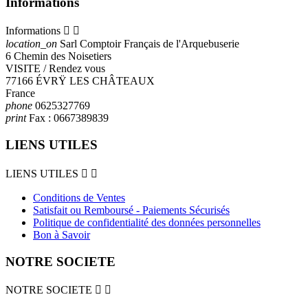
Informations
Informations


location_on
Sarl Comptoir Français de l'Arquebuserie
6 Chemin des Noisetiers
VISITE / Rendez vous
77166 ÉVRŸ LES CHÂTEAUX
France
phone
0625327769
print
Fax :
0667389839
LIENS UTILES
LIENS UTILES


Conditions de Ventes
Satisfait ou Remboursé - Paiements Sécurisés
Politique de confidentialité des données personnelles
Bon à Savoir
NOTRE SOCIETE
NOTRE SOCIETE

