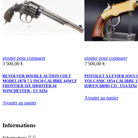
ajouter pour comparer
ajouter pour comparer
Prix
Prix
3 500,00 €
7 500,00 €
REVOLVER DOUBLE ACTION COLT
PISTOLET A LEVIER SOUS
R
MODEL1878 7.5 INCH CALIBRE 44WCF
VOLCANIC 1854 CALIBRE 3
FRONTIER SIX SHOOTER 44
HAVEN ARMS CO - USA XIXè
WINCHESTER - US XIXè
Ajouter au panier
Ajouter au panier
Informations
Informations

