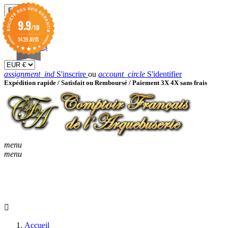
EUR

9.9
/10
EUR €
GBP £
1439 AVIS
USD $
assignment_ind
S'inscrire
ou
account_circle
S'identifier
Expédition rapide /
Satisfait ou Remboursé / Paiement 3X 4X sans frais
menu
menu
KEYBOARD_ARROW_D
ACCUEIL
CATALOGUES
KEYBOARD_ARRO
NOUVEAUTÉS
BON À SAVOIR
Accueil