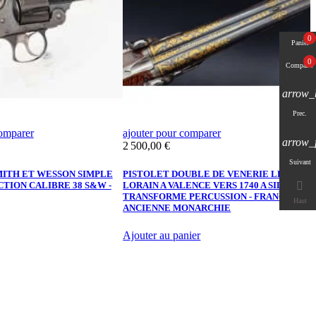
0
Panier
0
Comparer
arrow_
Prec.
comparer
ajouter pour comparer
a
arrow_
Prix
P
2 500,00 €
1
Suivant
ITH ET WESSON SIMPLE
PISTOLET DOUBLE DE VENERIE LE

TION CALIBRE 38 S&W -
LORAIN A VALENCE VERS 1740 A SILEX
M
TRANSFORME PERCUSSION - FRANCE
R
Haut
ANCIENNE MONARCHIE
A
Ajouter au panier