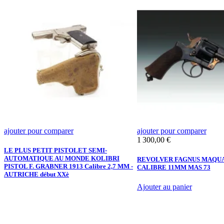
ajouter pour comparer
ajouter pour comparer
Prix
1 300,00 €
LE PLUS PETIT PISTOLET SEMI-
AUTOMATIQUE AU MONDE KOLIBRI
REVOLVER FAGNUS MAQUA
PISTOL F. GRABNER 1913 Calibre 2,7 MM -
CALIBRE 11MM MAS 73
AUTRICHE début XXè
Ajouter au panier