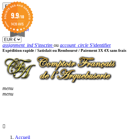
EUR

9.9
/10
EUR €
GBP £
1439 AVIS
USD $
assignment_ind
S'inscrire
ou
account_circle
S'identifier
Expédition rapide /
Satisfait ou Remboursé / Paiement 3X 4X sans frais
menu
menu
KEYBOARD_ARROW_D
ACCUEIL
CATALOGUES
KEYBOARD_ARRO
NOUVEAUTÉS
BON À SAVOIR
Accueil