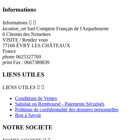
Informations
Informations


location_on
Sarl Comptoir Français de l'Arquebuserie
6 Chemin des Noisetiers
VISITE / Rendez vous
77166 ÉVRŸ LES CHÂTEAUX
France
phone
0625327769
print
Fax :
0667389839
LIENS UTILES
LIENS UTILES


Conditions de Ventes
Satisfait ou Remboursé - Paiements Sécurisés
Politique de confidentialité des données personnelles
Bon à Savoir
NOTRE SOCIETE