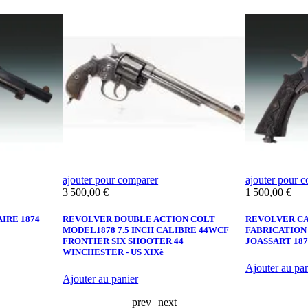
ajouter pour comparer
ajouter pour 
Prix
Prix
3 500,00 €
1 500,00 €
IRE 1874
REVOLVER DOUBLE ACTION COLT
REVOLVER CA
MODEL1878 7.5 INCH CALIBRE 44WCF
FABRICATION
FRONTIER SIX SHOOTER 44
JOASSART 187
WINCHESTER - US XIXè
Ajouter au pan
Ajouter au panier
prev
next