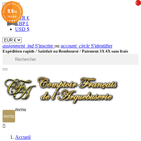
0
0
EUR

9.9
/10
1439 AVIS
EUR €
GBP £
USD $
assignment_ind
S'inscrire
ou
account_circle
S'identifier
Expédition rapide /
Satisfait ou Remboursé / Paiement 3X 4X sans frais

menu
menu
Accueil