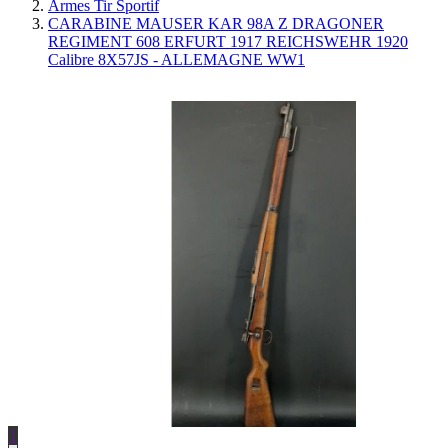
Armes Tir Sportif
CARABINE MAUSER KAR 98A Z DRAGONER
REGIMENT 608 ERFURT 1917 REICHSWEHR 1920
Calibre 8X57JS - ALLEMAGNE WW1
1