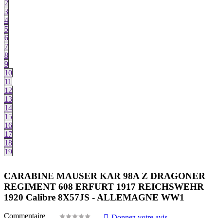
2
3
4
5
6
7
8
9
10
11
12
13
14
15
16
17
18
19
CARABINE MAUSER KAR 98A Z DRAGONER
REGIMENT 608 ERFURT 1917 REICHSWEHR
1920 Calibre 8X57JS - ALLEMAGNE WW1
Commentaire
Donnez votre avis