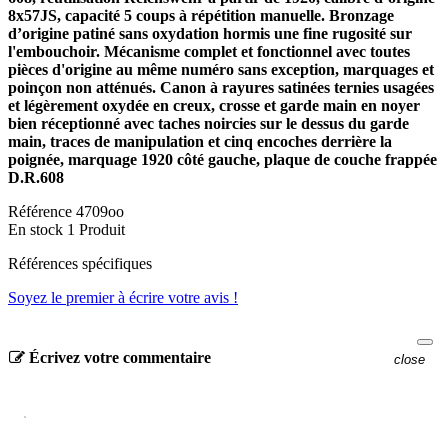
8x57JS, capacité 5 coups à répétition manuelle. Bronzage
d’origine patiné sans oxydation hormis une fine rugosité sur
l'embouchoir. Mécanisme complet et fonctionnel avec toutes
pièces d'origine au même numéro sans exception, marquages et
poinçon non atténués. Canon à rayures satinées ternies usagées
et légèrement oxydée en creux, crosse et garde main en noyer
bien réceptionné avec taches noircies sur le dessus du garde
main, traces de manipulation et cinq encoches derrière la
poignée, marquage 1920 côté gauche, plaque de couche frappée
D.R.608
Référence
4709oo
En stock
1 Produit
Références spécifiques
Soyez le premier à écrire votre avis !
Écrivez votre commentaire
close