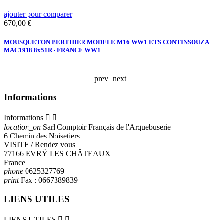
ajouter pour comparer
a
Prix
P
670,00 €
1
MOUSQUETON BERTHIER MODELE M16 WW1 ETS CONTINSOUZA
MAC1918 8x51R - FRANCE WW1
2
A
prev
next
Informations
Informations


location_on
Sarl Comptoir Français de l'Arquebuserie
6 Chemin des Noisetiers
VISITE / Rendez vous
77166 ÉVRŸ LES CHÂTEAUX
France
phone
0625327769
print
Fax :
0667389839
LIENS UTILES
LIENS UTILES

