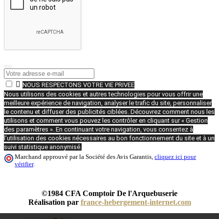

NOUS RESPECTONS VOTRE VIE PRIVEE
Nous utilisons des cookies et autres technologies pour vous offrir une
meilleure expérience de navigation, analyser le trafic du site, personnaliser
le contenu et diffuser des publicités ciblées. Découvrez comment nous les
utilisons et comment vous pouvez les contrôler en cliquant sur « Gestion
des paramètres ». En continuant votre navigation, vous consentez à
l’utilisation des cookies nécessaires au bon fonctionnement du site et à un
suivi statistique anonymisé.
Marchand approuvé par la Société des Avis Garantis,
cliquez ici pour
vérifier
.
©1984 CFA Comptoir De l'Arquebuserie
Réalisation par
france-hebergement-internet.com