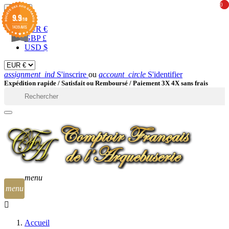
0
0
EUR

9.9
/10
1439 AVIS
EUR €
GBP £
USD $
assignment_ind
S'inscrire
ou
account_circle
S'identifier
Expédition rapide /
Satisfait ou Remboursé / Paiement 3X 4X sans frais

menu
menu
Accueil