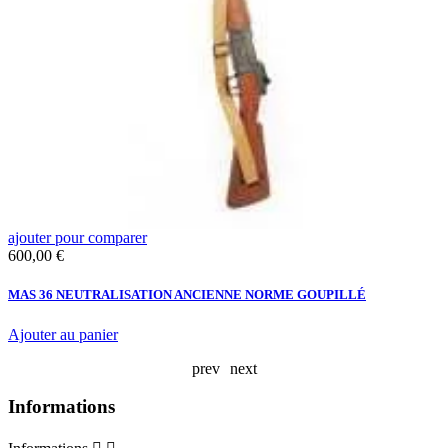
ajouter pour comparer
a
Prix
P
600,00 €
8
»
MAS 36 NEUTRALISATION ANCIENNE NORME GOUPILLÉ
C
W
Ajouter au panier
prev
next
Informations