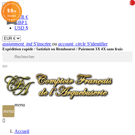
0
0
EUR

9.9
/10
1439 AVIS
EUR €
GBP £
USD $
assignment_ind
S'inscrire
ou
account_circle
S'identifier
Expédition rapide /
Satisfait ou Remboursé / Paiement 3X 4X sans frais

menu
menu
Accueil