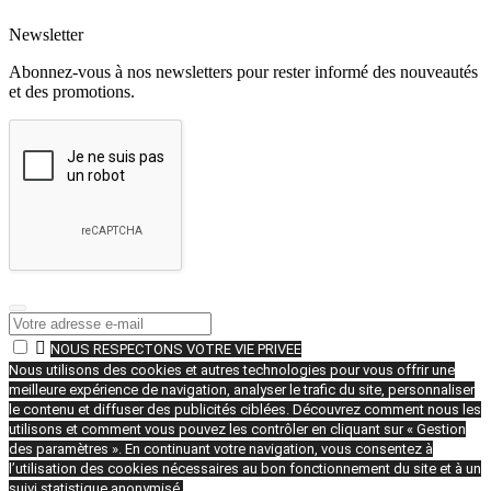
Newsletter
Abonnez-vous à nos newsletters pour rester informé des nouveautés
et des promotions.

NOUS RESPECTONS VOTRE VIE PRIVEE
Nous utilisons des cookies et autres technologies pour vous offrir une
meilleure expérience de navigation, analyser le trafic du site, personnaliser
le contenu et diffuser des publicités ciblées. Découvrez comment nous les
utilisons et comment vous pouvez les contrôler en cliquant sur « Gestion
des paramètres ». En continuant votre navigation, vous consentez à
l’utilisation des cookies nécessaires au bon fonctionnement du site et à un
suivi statistique anonymisé.