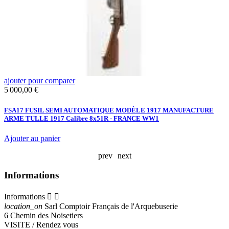
ajouter pour comparer
a
Prix
5 000,00 €
C
A
FSA17 FUSIL SEMI AUTOMATIQUE MODÈLE 1917 MANUFACTURE
ARME TULLE 1917 Calibre 8x51R - FRANCE WW1
Ajouter au panier
prev
next
Informations
Informations


location_on
Sarl Comptoir Français de l'Arquebuserie
6 Chemin des Noisetiers
VISITE / Rendez vous