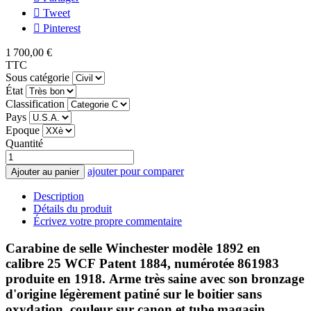
Tweet
Pinterest
1 700,00 €
TTC
Sous catégorie
État
Classification
Pays
Epoque
Quantité
ajouter pour comparer
Ajouter au panier
Description
Détails du produit
Écrivez votre propre commentaire
Carabine de selle Winchester modèle 1892 en
calibre 25 WCF Patent 1884, numérotée 861983
produite en 1918. Arme très saine avec son bronzage
d'origine légèrement patiné sur le boitier sans
oxydation, couleur sur canon et tube magasin