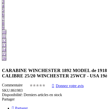
3
4
5
6
7
8
9
10
11
12
13
14
15
16
CARABINE WINCHESTER 1892 MODEL de 1918
CALIBRE 25/20 WINCHESTER 25WCF - USA 19è
Commentaire
Donnez votre avis
SKU:
861983
Disponibilité:
Derniers articles en stock
Partager
Partager