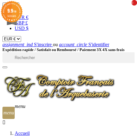
0
0
EUR

9.9
/10
1439 AVIS
EUR €
GBP £
USD $
assignment_ind
S'inscrire
ou
account_circle
S'identifier
Expédition rapide /
Satisfait ou Remboursé / Paiement 3X 4X sans frais

menu
menu
Accueil