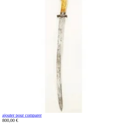
ajouter pour comparer
a
Prix
P
800,00 €
2