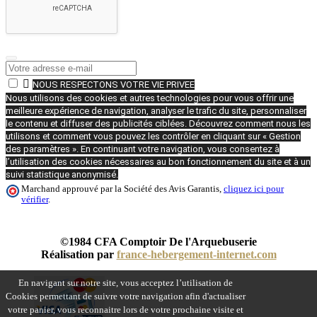

NOUS RESPECTONS VOTRE VIE PRIVEE
Nous utilisons des cookies et autres technologies pour vous offrir une
meilleure expérience de navigation, analyser le trafic du site, personnaliser
le contenu et diffuser des publicités ciblées. Découvrez comment nous les
utilisons et comment vous pouvez les contrôler en cliquant sur « Gestion
des paramètres ». En continuant votre navigation, vous consentez à
l’utilisation des cookies nécessaires au bon fonctionnement du site et à un
suivi statistique anonymisé.
Marchand approuvé par la Société des Avis Garantis,
cliquez ici pour
vérifier
.
©1984 CFA Comptoir De l'Arquebuserie
Réalisation par
france-hebergement-internet.com
En navigant sur notre site, vous acceptez l’utilisation de
Cookies permettant de suivre votre navigation afin d'actualiser
votre panier, vous reconnaitre lors de votre prochaine visite et