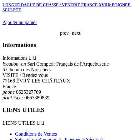
LONGUE DAGUE DE CHASSE / VENERIE FRANCE XVIIIè POIGNEE
L
SCULPTE
L
Ajouter au panier
A
prev
next
Informations
Informations


location_on
Sarl Comptoir Français de l'Arquebuserie
6 Chemin des Noisetiers
VISITE / Rendez vous
77166 ÉVRŸ LES CHÂTEAUX
France
phone
0625327769
print
Fax :
0667389839
LIENS UTILES
LIENS UTILES


Conditions de Ventes
Satisfait ou Remboursé - Paiements Sécurisés