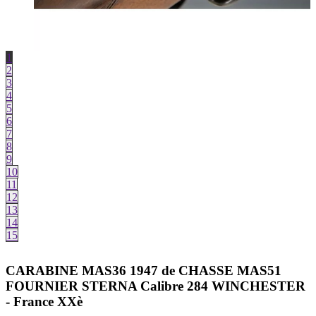
1
2
3
4
5
6
7
8
9
10
11
12
13
14
15
CARABINE MAS36 1947 de CHASSE MAS51
FOURNIER STERNA Calibre 284 WINCHESTER
- France XXè