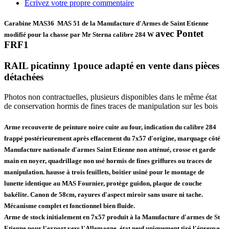
Écrivez votre propre commentaire
Carabine MAS36 MAS 51 de la Manufacture d'Armes de Saint Etienne
avec Pontet
modifié pour la chasse par Mr Sterna calibre 284 W
FRF1
RAIL picatinny 1pouce adapté en vente dans pièces
détachées
Photos non contractuelles, plusieurs disponibles dans le même état
de conservation hormis de fines traces de manipulation sur les bois
Arme recouverte de peinture noire cuite au four, indication du calibre 284
frappé postérieurement après effacement du 7x57 d'origine, marquage côté
Manufacture nationale d'armes Saint Etienne non atténué, crosse et garde
main en noyer, quadrillage non usé hormis de fines griffures ou traces de
manipulation. hausse à trois feuillets, boitier usiné pour le montage de
lunette identique au MAS Fournier, protège guidon, plaque de couche
bakélite. Canon de 58cm, rayures d'aspect miroir sans usure ni tache.
Mécanisme complet et fonctionnel bien fluide.
Arme de stock initialement en 7x57 produit à la Manufacture d'armes de St
Etienne pour l'export vers l'Allemagne, état neuf uniquement tiré l'épreuve