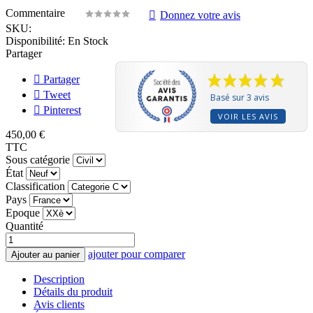
Commentaire
Donnez votre avis
SKU:
Disponibilité:
En Stock
Partager
Partager
Tweet
Basé sur 3 avis
Pinterest
VOIR LES AVIS
450,00 €
TTC
Sous catégorie
État
Classification
Pays
Epoque
Quantité
ajouter pour comparer
Ajouter au panier
Description
Détails du produit
Avis clients