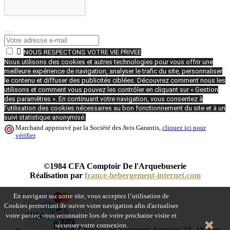

NOUS RESPECTONS VOTRE VIE PRIVEE
Nous utilisons des cookies et autres technologies pour vous offrir une
meilleure expérience de navigation, analyser le trafic du site, personnaliser
le contenu et diffuser des publicités ciblées. Découvrez comment nous les
utilisons et comment vous pouvez les contrôler en cliquant sur « Gestion
des paramètres ». En continuant votre navigation, vous consentez à
l’utilisation des cookies nécessaires au bon fonctionnement du site et à un
suivi statistique anonymisé.
Marchand approuvé par la Société des Avis Garantis,
cliquez ici pour
vérifier
.
©1984 CFA Comptoir De l'Arquebuserie
Réalisation par
france-hebergement-internet.com
En navigant sur notre site, vous acceptez l’utilisation de
Cookies permettant de suivre votre navigation afin d'actualiser
votre panier, vous reconnaitre lors de votre prochaine visite et
sécuriser votre connexion.
Chèques ou Virements bancaire 3X 4X sans