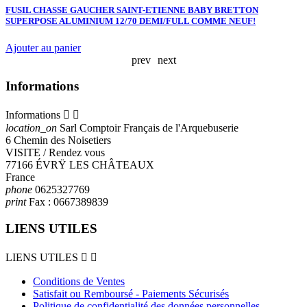
1
FUSIL CHASSE GAUCHER SAINT-ETIENNE BABY BRETTON
SUPERPOSE ALUMINIUM 12/70 DEMI/FULL COMME NEUF!
Ajouter au panier
prev
next
Informations
Informations


location_on
Sarl Comptoir Français de l'Arquebuserie
6 Chemin des Noisetiers
VISITE / Rendez vous
77166 ÉVRŸ LES CHÂTEAUX
France
phone
0625327769
print
Fax :
0667389839
LIENS UTILES
LIENS UTILES


Conditions de Ventes
Satisfait ou Remboursé - Paiements Sécurisés
Politique de confidentialité des données personnelles