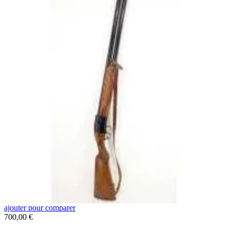
ajouter pour comparer
a
Prix
700,00 €
C