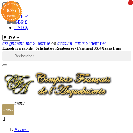
0
0
EUR

9.9
/10
1439 AVIS
EUR €
GBP £
USD $
assignment_ind
S'inscrire
ou
account_circle
S'identifier
Expédition rapide /
Satisfait ou Remboursé / Paiement 3X 4X sans frais

menu
menu
Accueil