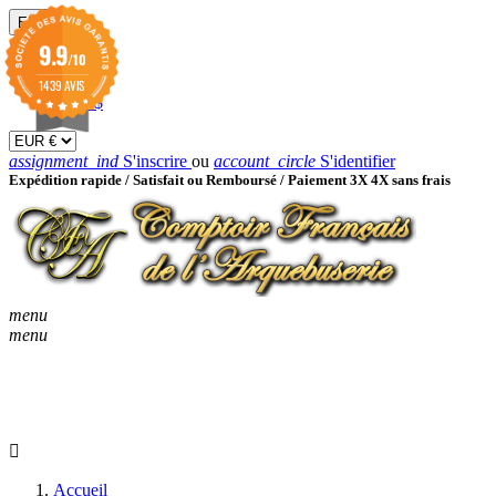
EUR

9.9
/10
EUR €
GBP £
1439 AVIS
USD $
assignment_ind
S'inscrire
ou
account_circle
S'identifier
Expédition rapide /
Satisfait ou Remboursé / Paiement 3X 4X sans frais
menu
menu
KEYBOARD_ARROW_D
ACCUEIL
CATALOGUES
KEYBOARD_ARRO
NOUVEAUTÉS
BON À SAVOIR
Accueil