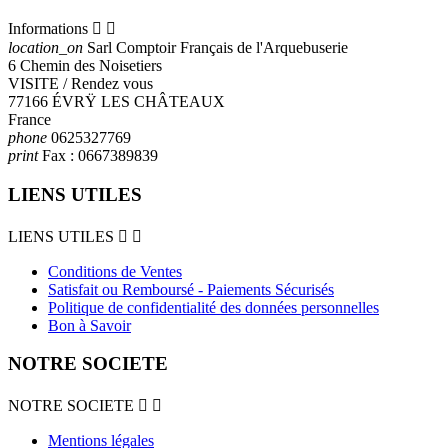
Informations


location_on
Sarl Comptoir Français de l'Arquebuserie
6 Chemin des Noisetiers
VISITE / Rendez vous
77166 ÉVRŸ LES CHÂTEAUX
France
phone
0625327769
print
Fax :
0667389839
LIENS UTILES
LIENS UTILES


Conditions de Ventes
Satisfait ou Remboursé - Paiements Sécurisés
Politique de confidentialité des données personnelles
Bon à Savoir
NOTRE SOCIETE
NOTRE SOCIETE


Mentions légales