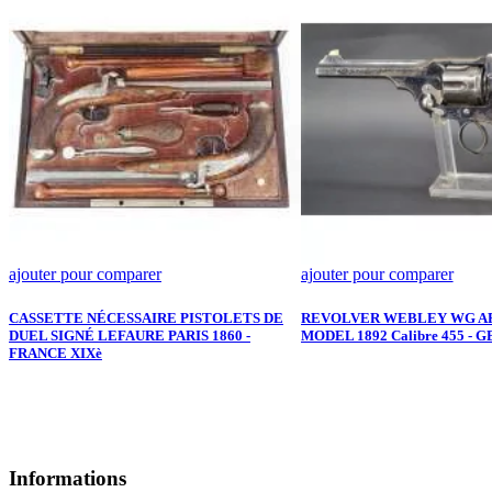
ajouter pour comparer
ajouter pour comparer
CASSETTE NÉCESSAIRE PISTOLETS DE
REVOLVER WEBLEY WG AR
DUEL SIGNÉ LEFAURE PARIS 1860 -
MODEL 1892 Calibre 455 - G
FRANCE XIXè
Informations