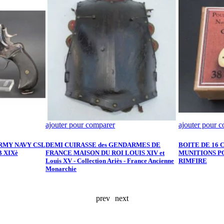
ajouter pour comparer
ajouter pour 
MY NAVY CSL
DEMI CUIRASSE des GENDARMES DE
BOITE DE 16
B XIXè
FRANCE MAISON DU ROI LOUIS XIV et
MUNITIONS P
Louis XV - Collection Ariès - France Ancienne
RIMFIRE
Monarchie
prev
next