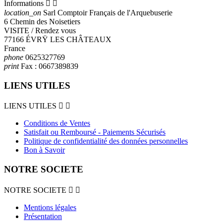
Informations


location_on
Sarl Comptoir Français de l'Arquebuserie
6 Chemin des Noisetiers
VISITE / Rendez vous
77166 ÉVRŸ LES CHÂTEAUX
France
phone
0625327769
print
Fax :
0667389839
LIENS UTILES
LIENS UTILES


Conditions de Ventes
Satisfait ou Remboursé - Paiements Sécurisés
Politique de confidentialité des données personnelles
Bon à Savoir
NOTRE SOCIETE
NOTRE SOCIETE


Mentions légales
Présentation