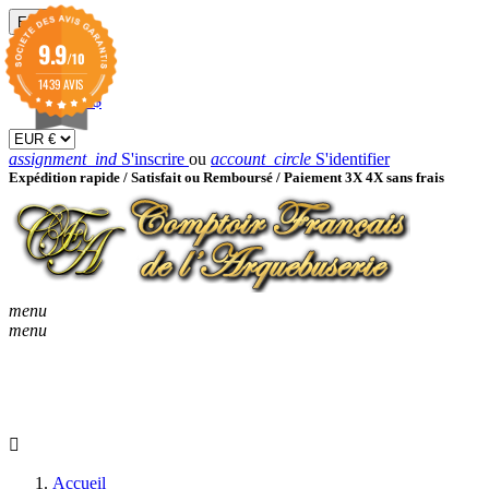
EUR

9.9
/10
EUR €
GBP £
1439 AVIS
USD $
assignment_ind
S'inscrire
ou
account_circle
S'identifier
Expédition rapide /
Satisfait ou Remboursé / Paiement 3X 4X sans frais
menu
menu
KEYBOARD_ARROW_D
ACCUEIL
CATALOGUES
KEYBOARD_ARRO
NOUVEAUTÉS
BON À SAVOIR
Accueil