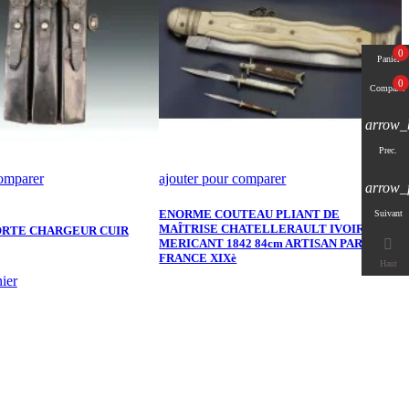
0
Panier
0
Comparer
arrow_
Prec.
comparer
ajouter pour comparer
a
arrow_
ENORME COUTEAU PLIANT DE
M
Suivant
MAÎTRISE CHATELLERAULT IVOIRE par
S
ORTE CHARGEUR CUIR
MERICANT 1842 84cm ARTISAN PARISIEN
à

FRANCE XIXè
Haut
ier