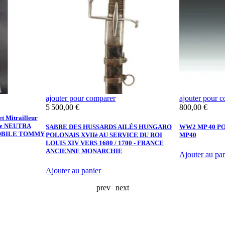
ajouter pour comparer
ajouter pour 
Prix
Prix
5 500,00 €
800,00 €
 Mitrailleur
le NEUTRA
SABRE DES HUSSARDS AILÉS HUNGARO
WW2 MP 40 P
MOBILE TOMMY
POLONAIS XVIIè AU SERVICE DU ROI
MP40
LOUIS XIV VERS 1680 / 1700 - FRANCE
ANCIENNE MONARCHIE
Ajouter au pan
Ajouter au panier
prev
next