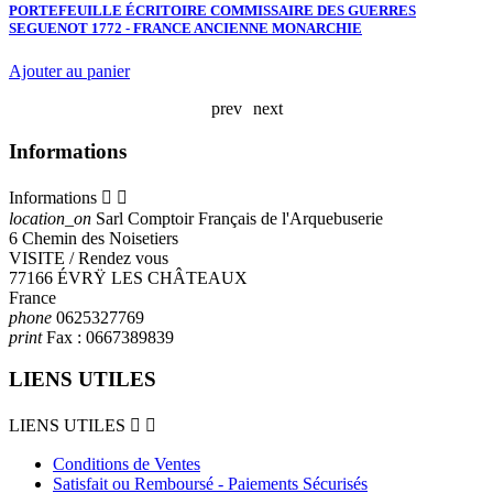
H
PORTEFEUILLE ÉCRITOIRE COMMISSAIRE DES GUERRES
SEGUENOT 1772 - FRANCE ANCIENNE MONARCHIE
Ajouter au panier
prev
next
Informations
Informations


location_on
Sarl Comptoir Français de l'Arquebuserie
6 Chemin des Noisetiers
VISITE / Rendez vous
77166 ÉVRŸ LES CHÂTEAUX
France
phone
0625327769
print
Fax :
0667389839
LIENS UTILES
LIENS UTILES


Conditions de Ventes
Satisfait ou Remboursé - Paiements Sécurisés