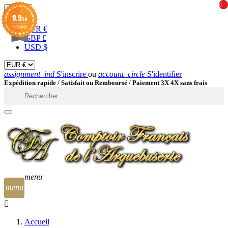
0
0
EUR

9.9
/10
1439 AVIS
EUR €
GBP £
USD $
assignment_ind
S'inscrire
ou
account_circle
S'identifier
Expédition rapide /
Satisfait ou Remboursé / Paiement 3X 4X sans frais

menu
menu
Accueil