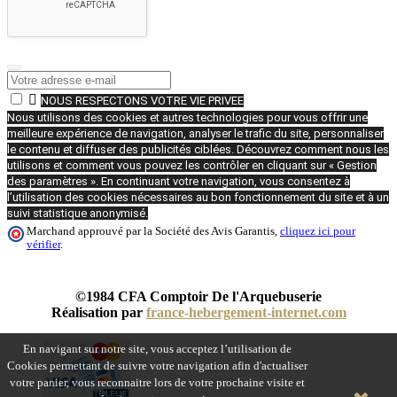

NOUS RESPECTONS VOTRE VIE PRIVEE
Nous utilisons des cookies et autres technologies pour vous offrir une
meilleure expérience de navigation, analyser le trafic du site, personnaliser
le contenu et diffuser des publicités ciblées. Découvrez comment nous les
utilisons et comment vous pouvez les contrôler en cliquant sur « Gestion
des paramètres ». En continuant votre navigation, vous consentez à
l’utilisation des cookies nécessaires au bon fonctionnement du site et à un
suivi statistique anonymisé.
Marchand approuvé par la Société des Avis Garantis,
cliquez ici pour
vérifier
.
©1984 CFA Comptoir De l'Arquebuserie
Réalisation par
france-hebergement-internet.com
En navigant sur notre site, vous acceptez l’utilisation de
Cookies permettant de suivre votre navigation afin d'actualiser
votre panier, vous reconnaitre lors de votre prochaine visite et