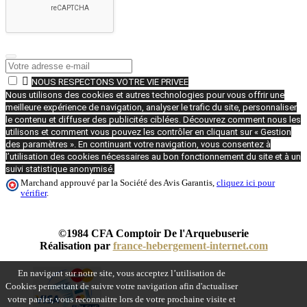

NOUS RESPECTONS VOTRE VIE PRIVEE
Nous utilisons des cookies et autres technologies pour vous offrir une
meilleure expérience de navigation, analyser le trafic du site, personnaliser
le contenu et diffuser des publicités ciblées. Découvrez comment nous les
utilisons et comment vous pouvez les contrôler en cliquant sur « Gestion
des paramètres ». En continuant votre navigation, vous consentez à
l’utilisation des cookies nécessaires au bon fonctionnement du site et à un
suivi statistique anonymisé.
Marchand approuvé par la Société des Avis Garantis,
cliquez ici pour
vérifier
.
©1984 CFA Comptoir De l'Arquebuserie
Réalisation par
france-hebergement-internet.com
En navigant sur notre site, vous acceptez l’utilisation de
Cookies permettant de suivre votre navigation afin d'actualiser
votre panier, vous reconnaitre lors de votre prochaine visite et