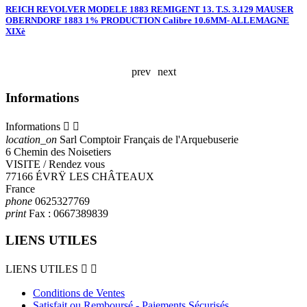
REICH REVOLVER MODELE 1883 REMIGENT 13. T.S. 3.129 MAUSER
T
OBERNDORF 1883 1% PRODUCTION Calibre 10.6MM- ALLEMAGNE
t
XIXè
prev
next
Informations
Informations


location_on
Sarl Comptoir Français de l'Arquebuserie
6 Chemin des Noisetiers
VISITE / Rendez vous
77166 ÉVRŸ LES CHÂTEAUX
France
phone
0625327769
print
Fax :
0667389839
LIENS UTILES
LIENS UTILES


Conditions de Ventes
Satisfait ou Remboursé - Paiements Sécurisés