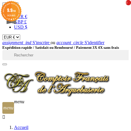
0
0
EUR

9.9
/10
1439 AVIS
EUR €
GBP £
USD $
assignment_ind
S'inscrire
ou
account_circle
S'identifier
Expédition rapide /
Satisfait ou Remboursé / Paiement 3X 4X sans frais

menu
menu
Accueil