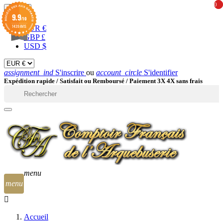
0
0
EUR

9.9
/10
1439 AVIS
EUR €
GBP £
USD $
assignment_ind
S'inscrire
ou
account_circle
S'identifier
Expédition rapide /
Satisfait ou Remboursé / Paiement 3X 4X sans frais

menu
menu
Accueil