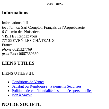
prev
next
Informations
Informations


location_on
Sarl Comptoir Français de l'Arquebuserie
6 Chemin des Noisetiers
VISITE / Rendez vous
77166 ÉVRŸ LES CHÂTEAUX
France
phone
0625327769
print
Fax :
0667389839
LIENS UTILES
LIENS UTILES


Conditions de Ventes
Satisfait ou Remboursé - Paiements Sécurisés
Politique de confidentialité des données personnelles
Bon à Savoir
NOTRE SOCIETE