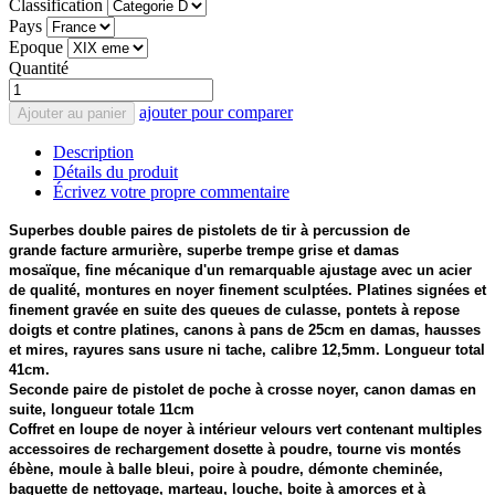
Classification
Pays
Epoque
Quantité
ajouter pour comparer
Ajouter au panier
Description
Détails du produit
Écrivez votre propre commentaire
Superbes double paires de pistolets de tir à percussion de
grande facture armurière, superbe trempe grise et damas
mosaïque, fine mécanique d'un remarquable ajustage avec un acier
de qualité, montures en noyer finement sculptées. Platines signées et
finement gravée en suite des queues de culasse, pontets à repose
doigts et contre platines, canons à pans de 25cm en damas, hausses
et mires, rayures sans usure ni tache, calibre 12,5mm. Longueur total
41cm.
Seconde paire de pistolet de poche à crosse noyer, canon damas en
suite, longueur totale 11cm
Coffret en loupe de noyer à intérieur velours vert contenant multiples
accessoires de rechargement dosette à poudre, tourne vis montés
ébène, moule à balle bleui, poire à poudre, démonte cheminée,
baguette de nettoyage, marteau, louche, boite à amorces et à