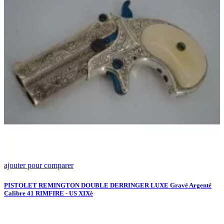
ajouter pour comparer
a
P
3
PISTOLET REMINGTON DOUBLE DERRINGER LUXE Gravé Argenté
Calibre 41 RIMFIRE - US XIXè
A