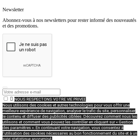
Newsletter
Abonnez-vous à nos newsletters pour rester informé des nouveautés
et des promotions.

NOUS RESPECTONS VOTRE VIE PRIVEE
Nous utilisons des cookies et autres technologies pour vous offrir une
meilleure expérience de navigation, analyser le trafic du site, personnaliser
le contenu et diffuser des publicités ciblées. Découvrez comment nous les
utilisons et comment vous pouvez les contrôler en cliquant sur « Gestion
des paramètres ». En continuant votre navigation, vous consentez à
l’utilisation des cookies nécessaires au bon fonctionnement du site et à un
suivi statistique anonymisé.