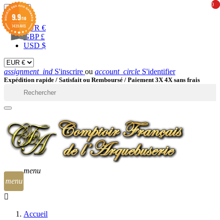
0
0
EUR

9.9
/10
1439 AVIS
EUR €
GBP £
USD $
assignment_ind
S'inscrire
ou
account_circle
S'identifier
Expédition rapide /
Satisfait ou Remboursé / Paiement 3X 4X sans frais

menu
menu
Accueil