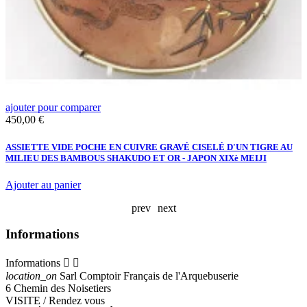
ajouter pour comparer
a
Prix
P
450,00 €
2
ASSIETTE VIDE POCHE EN CUIVRE GRAVÉ CISELÉ D'UN TIGRE AU
K
MILIEU DES BAMBOUS SHAKUDO ET OR - JAPON XIXè MEIJI
J
Ajouter au panier
A
prev
next
Informations
Informations


location_on
Sarl Comptoir Français de l'Arquebuserie
6 Chemin des Noisetiers
VISITE / Rendez vous