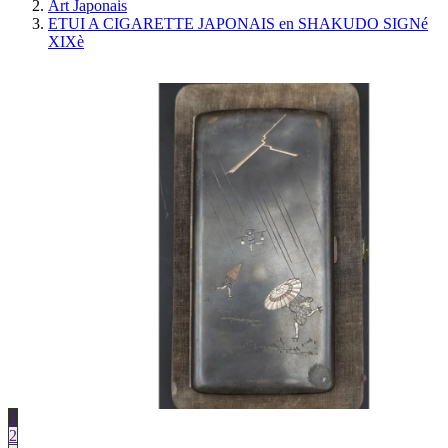
Art Japonais
ETUI A CIGARETTE JAPONAIS en SHAKUDO SIGNé
XIXè
1
2