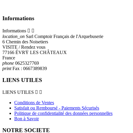
Informations
Informations


location_on
Sarl Comptoir Français de l'Arquebuserie
6 Chemin des Noisetiers
VISITE / Rendez vous
77166 ÉVRŸ LES CHÂTEAUX
France
phone
0625327769
print
Fax :
0667389839
LIENS UTILES
LIENS UTILES


Conditions de Ventes
Satisfait ou Remboursé - Paiements Sécurisés
Politique de confidentialité des données personnelles
Bon à Savoir
NOTRE SOCIETE