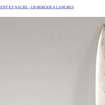
ENT ET NACRE - J.B BERGER A LANGRES