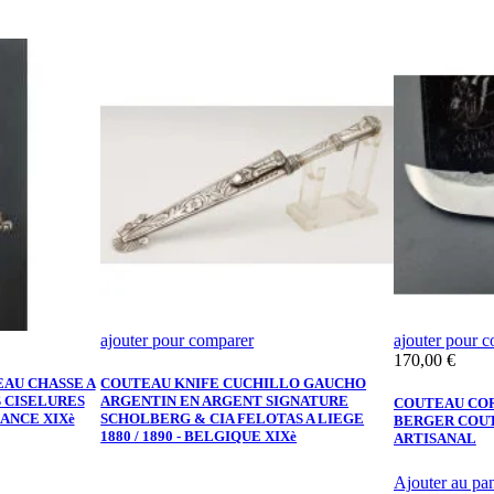
ajouter pour comparer
ajouter pour 
Prix
170,00 €
AU CHASSE A
COUTEAU KNIFE CUCHILLO GAUCHO
 CISELURES
ARGENTIN EN ARGENT SIGNATURE
COUTEAU COR
RANCE XIXè
SCHOLBERG & CIA FELOTAS A LIEGE
BERGER COU
1880 / 1890 - BELGIQUE XIXè
ARTISANAL
Ajouter au pan