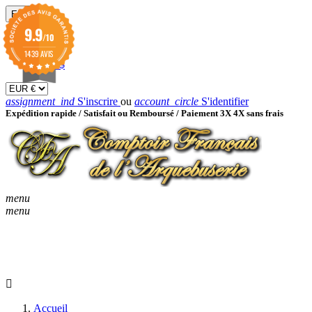
EUR

9.9
/10
EUR €
GBP £
1439 AVIS
USD $
assignment_ind
S'inscrire
ou
account_circle
S'identifier
Expédition rapide /
Satisfait ou Remboursé / Paiement 3X 4X sans frais
menu
menu
KEYBOARD_ARROW_D
ACCUEIL
CATALOGUES
KEYBOARD_ARRO
NOUVEAUTÉS
BON À SAVOIR
Accueil