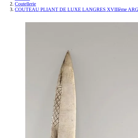
Coutellerie
COUTEAU PLIANT DE LUXE LANGRES XVIIIème ARG