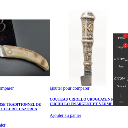
0
Panier
0
Comparer
arrow_
Prec.
arrow_
Suivant
comparer
ajouter pour comparer
a

COUTEAU CRIOLLO URUGUAYEN KNIFE
S
Haut
CUCHILLO EN ARGENT ET VERMEIL XIXè
G
SE TRADITIONNEL DE
TELLERIE CAZORLA
M
Ajouter au panier
ier