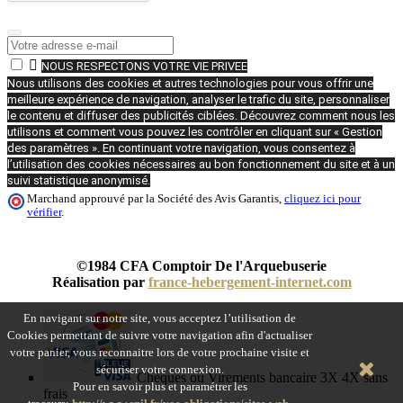

NOUS RESPECTONS VOTRE VIE PRIVEE
Nous utilisons des cookies et autres technologies pour vous offrir une
meilleure expérience de navigation, analyser le trafic du site, personnaliser
le contenu et diffuser des publicités ciblées. Découvrez comment nous les
utilisons et comment vous pouvez les contrôler en cliquant sur « Gestion
des paramètres ». En continuant votre navigation, vous consentez à
l’utilisation des cookies nécessaires au bon fonctionnement du site et à un
suivi statistique anonymisé.
Marchand approuvé par la Société des Avis Garantis,
cliquez ici pour
vérifier
.
©1984 CFA Comptoir De l'Arquebuserie
Réalisation par
france-hebergement-internet.com
En navigant sur notre site, vous acceptez l’utilisation de
Cookies permettant de suivre votre navigation afin d'actualiser
votre panier, vous reconnaitre lors de votre prochaine visite et
sécuriser votre connexion.
Chèques ou Virements bancaire 3X 4X sans
Pour en savoir plus et paramétrer les
frais