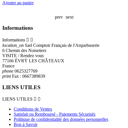
Ajouter au panier
A
prev
next
Informations
Informations


location_on
Sarl Comptoir Français de l'Arquebuserie
6 Chemin des Noisetiers
VISITE / Rendez vous
77166 ÉVRŸ LES CHÂTEAUX
France
phone
0625327769
print
Fax :
0667389839
LIENS UTILES
LIENS UTILES


Conditions de Ventes
Satisfait ou Remboursé - Paiements Sécurisés
Politique de confidentialité des données personnelles
Bon à Savoir