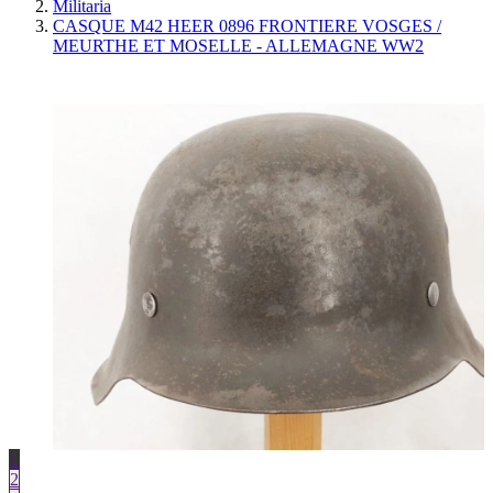
Militaria
CASQUE M42 HEER 0896 FRONTIERE VOSGES /
MEURTHE ET MOSELLE - ALLEMAGNE WW2
1
2