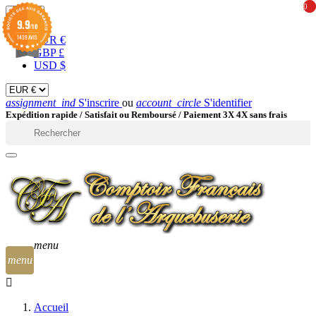
0
0
EUR

9.9
/10
1439 AVIS
EUR €
GBP £
USD $
assignment_ind
S'inscrire
ou
account_circle
S'identifier
Expédition rapide /
Satisfait ou Remboursé / Paiement 3X 4X sans frais

menu
menu
Accueil