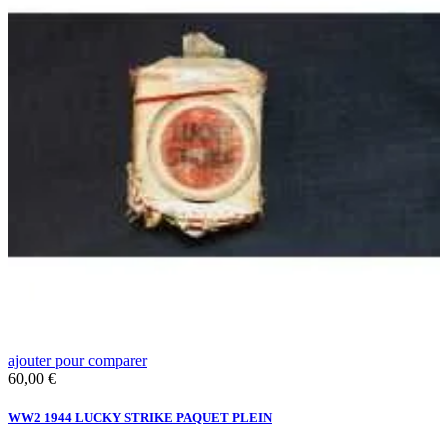
ajouter pour comparer
a
Prix
P
60,00 €
5
WW2 1944 LUCKY STRIKE PAQUET PLEIN
W
A