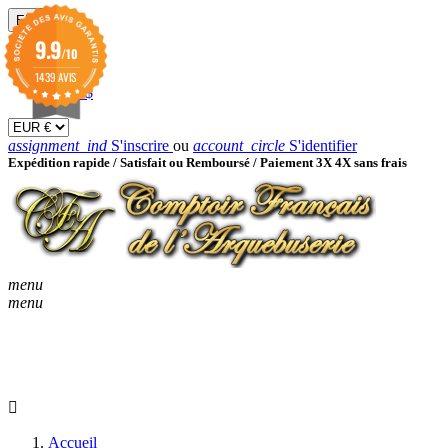
EUR

9.9
/10
EUR €
GBP £
1439 AVIS
USD $
assignment_ind
S'inscrire
ou
account_circle
S'identifier
Expédition rapide /
Satisfait ou Remboursé / Paiement 3X 4X sans frais
menu
menu
KEYBOARD_ARROW_D
ACCUEIL
CATALOGUES
KEYBOARD_ARRO
NOUVEAUTÉS
BON À SAVOIR
Accueil