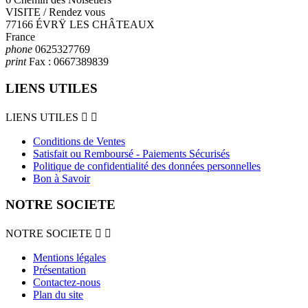
VISITE / Rendez vous
77166 ÉVRŸ LES CHÂTEAUX
France
phone
0625327769
print
Fax :
0667389839
LIENS UTILES
LIENS UTILES


Conditions de Ventes
Satisfait ou Remboursé - Paiements Sécurisés
Politique de confidentialité des données personnelles
Bon à Savoir
NOTRE SOCIETE
NOTRE SOCIETE


Mentions légales
Présentation
Contactez-nous
Plan du site