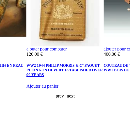
ajouter pour comparer
ajouter pour 
Prix
Prix
120,00 €
400,00 €
IIè EN PEAU
WW2 1944 PHILIP MORRIS & C° PAQUET
COUTEAU DE
PLEIN NON OUVERT ESTABLISHED OVER
WW1 BOIS DE
90 YEARS
Ajouter au panier
prev
next