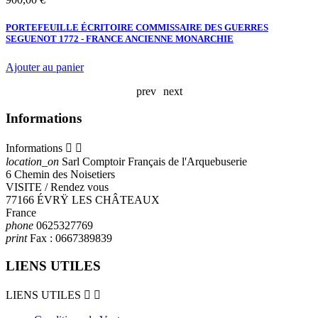
PORTEFEUILLE ÉCRITOIRE COMMISSAIRE DES GUERRES
SEGUENOT 1772 - FRANCE ANCIENNE MONARCHIE
D
Ajouter au panier
A
prev
next
Informations
Informations


location_on
Sarl Comptoir Français de l'Arquebuserie
6 Chemin des Noisetiers
VISITE / Rendez vous
77166 ÉVRŸ LES CHÂTEAUX
France
phone
0625327769
print
Fax :
0667389839
LIENS UTILES
LIENS UTILES

