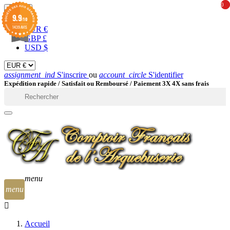
0
0
EUR

9.9
/10
1439 AVIS
EUR €
GBP £
USD $
assignment_ind
S'inscrire
ou
account_circle
S'identifier
Expédition rapide /
Satisfait ou Remboursé / Paiement 3X 4X sans frais

menu
menu
Accueil