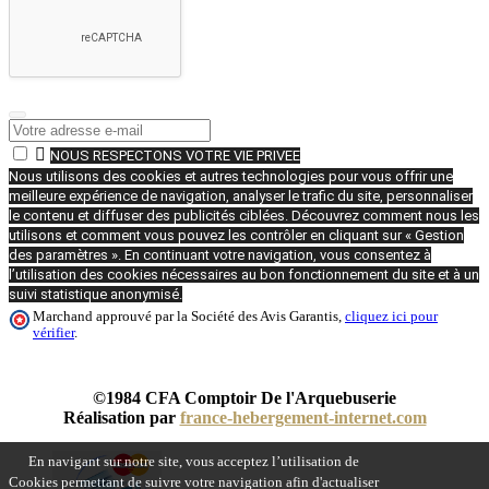

NOUS RESPECTONS VOTRE VIE PRIVEE
Nous utilisons des cookies et autres technologies pour vous offrir une
meilleure expérience de navigation, analyser le trafic du site, personnaliser
le contenu et diffuser des publicités ciblées. Découvrez comment nous les
utilisons et comment vous pouvez les contrôler en cliquant sur « Gestion
des paramètres ». En continuant votre navigation, vous consentez à
l’utilisation des cookies nécessaires au bon fonctionnement du site et à un
suivi statistique anonymisé.
Marchand approuvé par la Société des Avis Garantis,
cliquez ici pour
vérifier
.
©1984 CFA Comptoir De l'Arquebuserie
Réalisation par
france-hebergement-internet.com
En navigant sur notre site, vous acceptez l’utilisation de
Cookies permettant de suivre votre navigation afin d'actualiser