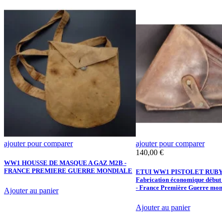
ajouter pour comparer
ajouter pour comparer
Prix
140,00 €
S
WW1 HOUSSE DE MASQUE A GAZ M2B -
FRANCE PREMIERE GUERRE MONDIALE
ETUI WW1 PISTOLET RUBY
Fabrication économique début
- France Première Guerre mon
Ajouter au panier
Ajouter au panier