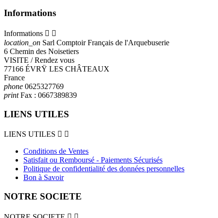
Informations
Informations


location_on
Sarl Comptoir Français de l'Arquebuserie
6 Chemin des Noisetiers
VISITE / Rendez vous
77166 ÉVRŸ LES CHÂTEAUX
France
phone
0625327769
print
Fax :
0667389839
LIENS UTILES
LIENS UTILES


Conditions de Ventes
Satisfait ou Remboursé - Paiements Sécurisés
Politique de confidentialité des données personnelles
Bon à Savoir
NOTRE SOCIETE
NOTRE SOCIETE

