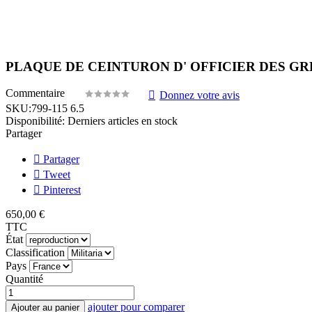
PLAQUE DE CEINTURON D' OFFICIER DES GR
Commentaire
Donnez votre avis
SKU:
799-115 6.5
Disponibilité:
Derniers articles en stock
Partager
Partager
Tweet
Pinterest
650,00 €
TTC
État
Classification
Pays
Quantité
ajouter pour comparer
Ajouter au panier