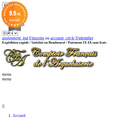
EUR

9.9
/10
EUR €
GBP £
1439 AVIS
USD $
assignment_ind
S'inscrire
ou
account_circle
S'identifier
Expédition rapide /
Satisfait ou Remboursé / Paiement 3X 4X sans frais
menu
menu
KEYBOARD_ARROW_D
ACCUEIL
CATALOGUES
KEYBOARD_ARRO
NOUVEAUTÉS
BON À SAVOIR
Accueil