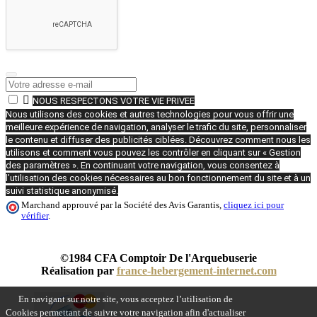

NOUS RESPECTONS VOTRE VIE PRIVEE
Nous utilisons des cookies et autres technologies pour vous offrir une
meilleure expérience de navigation, analyser le trafic du site, personnaliser
le contenu et diffuser des publicités ciblées. Découvrez comment nous les
utilisons et comment vous pouvez les contrôler en cliquant sur « Gestion
des paramètres ». En continuant votre navigation, vous consentez à
l’utilisation des cookies nécessaires au bon fonctionnement du site et à un
suivi statistique anonymisé.
Marchand approuvé par la Société des Avis Garantis,
cliquez ici pour
vérifier
.
©1984 CFA Comptoir De l'Arquebuserie
Réalisation par
france-hebergement-internet.com
En navigant sur notre site, vous acceptez l’utilisation de
Cookies permettant de suivre votre navigation afin d'actualiser