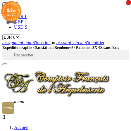
0
0
EUR

9.9
/10
1439 AVIS
EUR €
GBP £
USD $
assignment_ind
S'inscrire
ou
account_circle
S'identifier
Expédition rapide /
Satisfait ou Remboursé / Paiement 3X 4X sans frais

menu
menu
Accueil