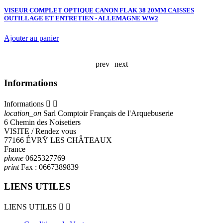
VISEUR COMPLET OPTIQUE CANON FLAK 38 20MM CAISSES
OUTILLAGE ET ENTRETIEN - ALLEMAGNE WW2
C
T
Ajouter au panier
A
prev
next
Informations
Informations


location_on
Sarl Comptoir Français de l'Arquebuserie
6 Chemin des Noisetiers
VISITE / Rendez vous
77166 ÉVRŸ LES CHÂTEAUX
France
phone
0625327769
print
Fax :
0667389839
LIENS UTILES
LIENS UTILES

