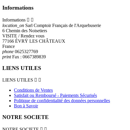
Informations
Informations


location_on
Sarl Comptoir Français de l'Arquebuserie
6 Chemin des Noisetiers
VISITE / Rendez vous
77166 ÉVRŸ LES CHÂTEAUX
France
phone
0625327769
print
Fax :
0667389839
LIENS UTILES
LIENS UTILES


Conditions de Ventes
Satisfait ou Remboursé - Paiements Sécurisés
Politique de confidentialité des données personnelles
Bon à Savoir
NOTRE SOCIETE
NOTRE SOCIETE

