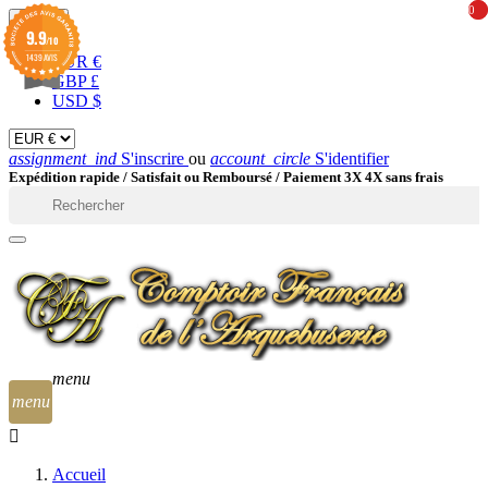
0
0
EUR

9.9
/10
1439 AVIS
EUR €
GBP £
USD $
assignment_ind
S'inscrire
ou
account_circle
S'identifier
Expédition rapide /
Satisfait ou Remboursé / Paiement 3X 4X sans frais

menu
menu
Accueil