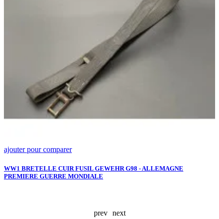
ajouter pour comparer
a
P
3
WW1 BRETELLE CUIR FUSIL GEWEHR G98 - ALLEMAGNE
PREMIERE GUERRE MONDIALE
W
A
prev
next