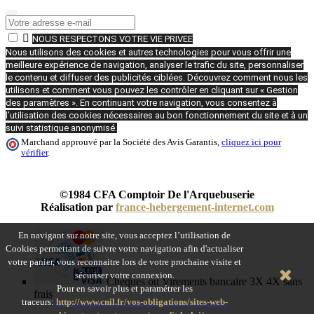

NOUS RESPECTONS VOTRE VIE PRIVEE
Nous utilisons des cookies et autres technologies pour vous offrir une
meilleure expérience de navigation, analyser le trafic du site, personnaliser
le contenu et diffuser des publicités ciblées. Découvrez comment nous les
utilisons et comment vous pouvez les contrôler en cliquant sur « Gestion
des paramètres ». En continuant votre navigation, vous consentez à
l’utilisation des cookies nécessaires au bon fonctionnement du site et à un
suivi statistique anonymisé.
Marchand approuvé par la Société des Avis Garantis,
cliquez ici pour
vérifier
.
©1984 CFA Comptoir De l'Arquebuserie
Réalisation par
france-hebergement-internet.com
En navigant sur notre site, vous acceptez l’utilisation de
Cookies permettant de suivre votre navigation afin d'actualiser
votre panier, vous reconnaitre lors de votre prochaine visite et
sécuriser votre connexion.
Chèques ou Virements bancaire 3X 4X sans
Pour en savoir plus et paramétrer les
frais
traceurs:
http://www.cnil.fr/vos-obligations/sites-web-