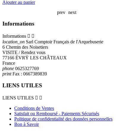
A
Ajouter au panier
prev
next
Informations
Informations


location_on
Sarl Comptoir Français de l'Arquebuserie
6 Chemin des Noisetiers
VISITE / Rendez vous
77166 ÉVRŸ LES CHÂTEAUX
France
phone
0625327769
print
Fax :
0667389839
LIENS UTILES
LIENS UTILES


Conditions de Ventes
Satisfait ou Remboursé - Paiements Sécurisés
Politique de confidentialité des données personnelles
Bon à Savoir