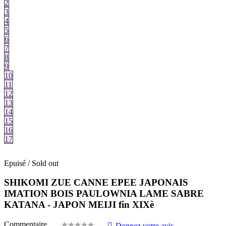
2
3
4
5
6
7
8
9
10
11
12
13
14
15
16
17
Epuisé / Sold out
SHIKOMI ZUE CANNE EPEE JAPONAIS
IMATION BOIS PAULOWNIA LAME SABRE
KATANA - JAPON MEIJI fin XIXè
Commentaire
Donnez votre avis