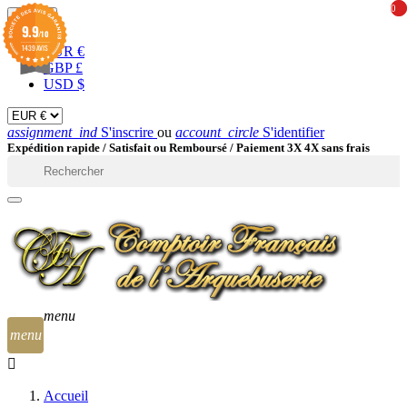
0
0
EUR

9.9
/10
1439 AVIS
EUR €
GBP £
USD $
assignment_ind
S'inscrire
ou
account_circle
S'identifier
Expédition rapide /
Satisfait ou Remboursé / Paiement 3X 4X sans frais

menu
menu
Accueil