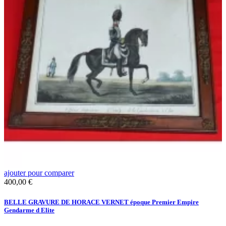
ajouter pour comparer
a
Prix
400,00 €
C
M
BELLE GRAVURE DE HORACE VERNET époque Premier Empire
Gendarme d Elite