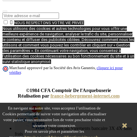

NOUS RESPECTONS VOTRE VIE PRIVEE
Nous utilisons des cookies et autres technologies pour vous offrir une
meilleure expérience de navigation, analyser le trafic du site, personnaliser
le contenu et diffuser des publicités ciblées. Découvrez comment nous les
utilisons et comment vous pouvez les contrôler en cliquant sur « Gestion
des paramètres ». En continuant votre navigation, vous consentez à
l’utilisation des cookies nécessaires au bon fonctionnement du site et à un
suivi statistique anonymisé.
Marchand approuvé par la Société des Avis Garantis,
cliquez ici pour
vérifier
.
©1984 CFA Comptoir De l'Arquebuserie
Réalisation par
france-hebergement-internet.com
En navigant sur notre site, vous acceptez l’utilisation de
Cookies permettant de suivre votre navigation afin d'actualiser
votre panier, vous reconnaitre lors de votre prochaine visite et
sécuriser votre connexion.
Chèques ou Virements bancaire 3X 4X sans
Pour en savoir plus et paramétrer les
frais