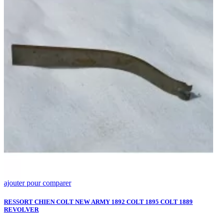
ajouter pour comparer
a
P
3
RESSORT CHIEN COLT NEW ARMY 1892 COLT 1895 COLT 1889
REVOLVER
W