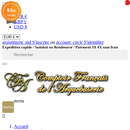
0
0
EUR

9.9
/10
1439 AVIS
EUR €
GBP £
USD $
assignment_ind
S'inscrire
ou
account_circle
S'identifier
Expédition rapide /
Satisfait ou Remboursé / Paiement 3X 4X sans frais

menu
menu
Accueil