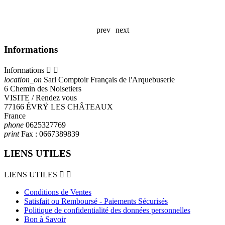
A
prev
next
Informations
Informations


location_on
Sarl Comptoir Français de l'Arquebuserie
6 Chemin des Noisetiers
VISITE / Rendez vous
77166 ÉVRŸ LES CHÂTEAUX
France
phone
0625327769
print
Fax :
0667389839
LIENS UTILES
LIENS UTILES


Conditions de Ventes
Satisfait ou Remboursé - Paiements Sécurisés
Politique de confidentialité des données personnelles
Bon à Savoir