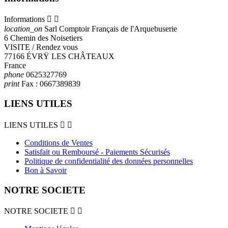
Informations


location_on
Sarl Comptoir Français de l'Arquebuserie
6 Chemin des Noisetiers
VISITE / Rendez vous
77166 ÉVRŸ LES CHÂTEAUX
France
phone
0625327769
print
Fax :
0667389839
LIENS UTILES
LIENS UTILES


Conditions de Ventes
Satisfait ou Remboursé - Paiements Sécurisés
Politique de confidentialité des données personnelles
Bon à Savoir
NOTRE SOCIETE
NOTRE SOCIETE

