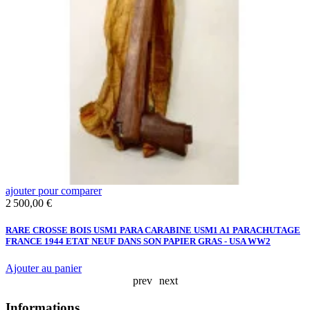
ajouter pour comparer
a
Prix
P
2 500,00 €
1
-
RARE CROSSE BOIS USM1 PARA CARABINE USM1 A1 PARACHUTAGE
F
FRANCE 1944 ETAT NEUF DANS SON PAPIER GRAS - USA WW2
A
Ajouter au panier
prev
next
Informations