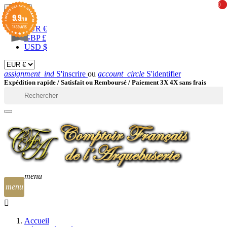
0
0
EUR

9.9
/10
1439 AVIS
EUR €
GBP £
USD $
assignment_ind
S'inscrire
ou
account_circle
S'identifier
Expédition rapide /
Satisfait ou Remboursé / Paiement 3X 4X sans frais

menu
menu
Accueil