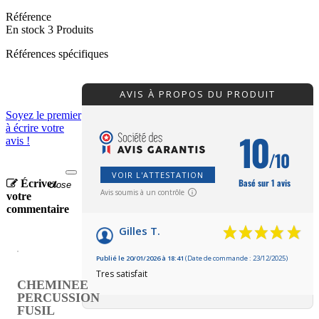
Référence
En stock
3 Produits
Références spécifiques
AVIS À PROPOS DU PRODUIT
Soyez le premier
à écrire votre
10
avis !
/10
VOIR L'ATTESTATION
Basé sur 1 avis
Écrivez
close
Avis soumis à un contrôle
votre
commentaire
Gilles T.
Publié le 20/01/2026 à 18:41
(Date de commande : 23/12/2025)
Tres satisfait
CHEMINEE
PERCUSSION
FUSIL