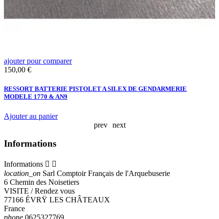
ajouter pour comparer
a
Prix
P
150,00 €
1
RESSORT BATTERIE PISTOLET A SILEX DE GENDARMERIE
B
MODELE 1770 & AN9
M
Ajouter au panier
A
prev
next
Informations
Informations


location_on
Sarl Comptoir Français de l'Arquebuserie
6 Chemin des Noisetiers
VISITE / Rendez vous
77166 ÉVRŸ LES CHÂTEAUX
France
phone
0625327769