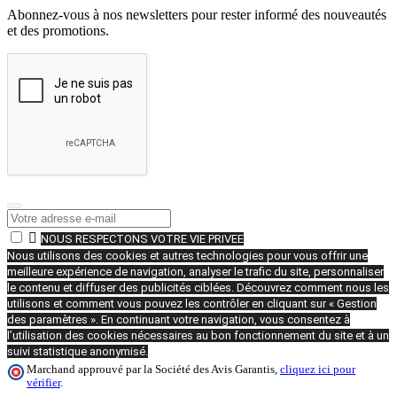
Abonnez-vous à nos newsletters pour rester informé des nouveautés
et des promotions.

NOUS RESPECTONS VOTRE VIE PRIVEE
Nous utilisons des cookies et autres technologies pour vous offrir une
meilleure expérience de navigation, analyser le trafic du site, personnaliser
le contenu et diffuser des publicités ciblées. Découvrez comment nous les
utilisons et comment vous pouvez les contrôler en cliquant sur « Gestion
des paramètres ». En continuant votre navigation, vous consentez à
l’utilisation des cookies nécessaires au bon fonctionnement du site et à un
suivi statistique anonymisé.
Marchand approuvé par la Société des Avis Garantis,
cliquez ici pour
vérifier
.