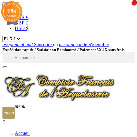
0
0
EUR

9.9
/10
1439 AVIS
EUR €
GBP £
USD $
assignment_ind
S'inscrire
ou
account_circle
S'identifier
Expédition rapide /
Satisfait ou Remboursé / Paiement 3X 4X sans frais

menu
menu
Accueil