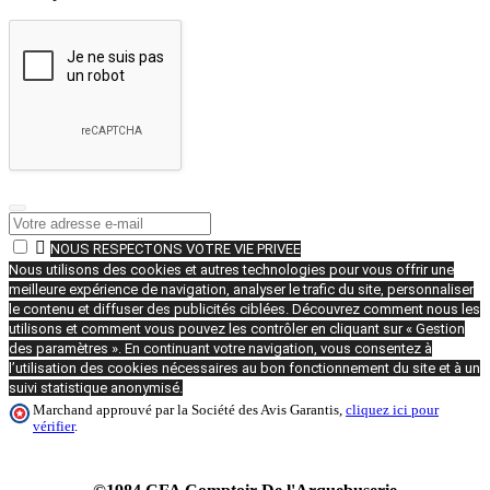

NOUS RESPECTONS VOTRE VIE PRIVEE
Nous utilisons des cookies et autres technologies pour vous offrir une
meilleure expérience de navigation, analyser le trafic du site, personnaliser
le contenu et diffuser des publicités ciblées. Découvrez comment nous les
utilisons et comment vous pouvez les contrôler en cliquant sur « Gestion
des paramètres ». En continuant votre navigation, vous consentez à
l’utilisation des cookies nécessaires au bon fonctionnement du site et à un
suivi statistique anonymisé.
Marchand approuvé par la Société des Avis Garantis,
cliquez ici pour
vérifier
.