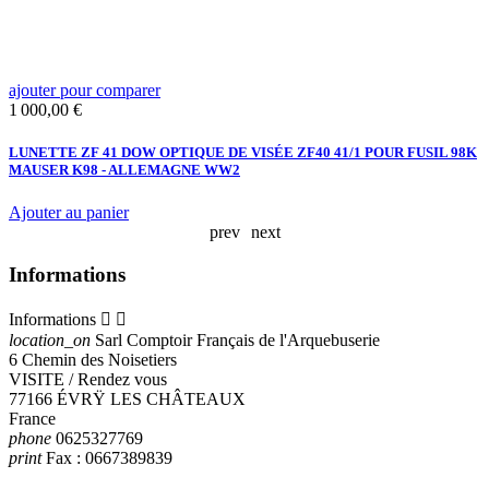
ajouter pour comparer
a
Prix
P
1 000,00 €
8
LUNETTE ZF 41 DOW OPTIQUE DE VISÉE ZF40 41/1 POUR FUSIL 98K
E
MAUSER K98 - ALLEMAGNE WW2
Ajouter au panier
A
prev
next
Informations
Informations


location_on
Sarl Comptoir Français de l'Arquebuserie
6 Chemin des Noisetiers
VISITE / Rendez vous
77166 ÉVRŸ LES CHÂTEAUX
France
phone
0625327769
print
Fax :
0667389839