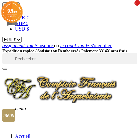
0
0
EUR

9.9
/10
1439 AVIS
EUR €
GBP £
USD $
assignment_ind
S'inscrire
ou
account_circle
S'identifier
Expédition rapide /
Satisfait ou Remboursé / Paiement 3X 4X sans frais

menu
menu
Accueil