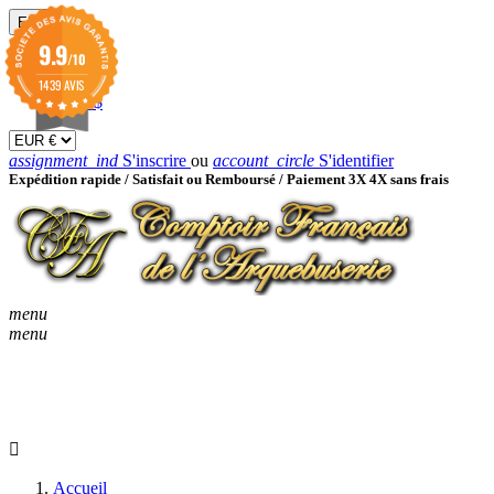
EUR

9.9
/10
EUR €
GBP £
1439 AVIS
USD $
assignment_ind
S'inscrire
ou
account_circle
S'identifier
Expédition rapide /
Satisfait ou Remboursé / Paiement 3X 4X sans frais
menu
menu
KEYBOARD_ARROW_D
ACCUEIL
CATALOGUES
KEYBOARD_ARRO
NOUVEAUTÉS
BON À SAVOIR
Accueil