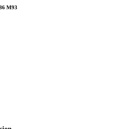
86 M93
sion