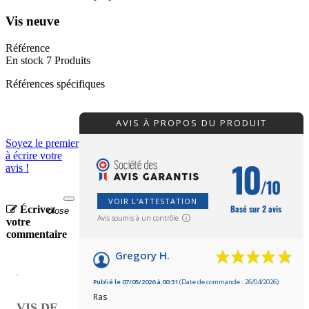
Vis neuve
Référence
En stock
7 Produits
Références spécifiques
AVIS À PROPOS DU PRODUIT
Soyez le premier
à écrire votre
10
avis !
/10
VOIR L'ATTESTATION
Basé sur 2 avis
Écrivez
close
Avis soumis à un contrôle
votre
commentaire
Gregory H.
Publié le 07/05/2026 à 00:31
(Date de commande : 26/04/2026)
Ras
VIS DE