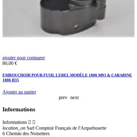
ajouter pour comparer
a
Prix
80,00 €
L
E
EMBOUCHOIR POUR FUSIL LEBEL MODÈLE 1886 M93 & CARABINE
1886 R35
Ajouter au panier
prev
next
Informations
Informations


location_on
Sarl Comptoir Français de l'Arquebuserie
6 Chemin des Noisetiers