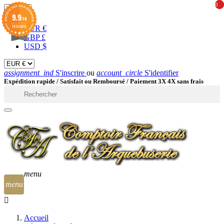
0
0
EUR

9.9
/10
1439 AVIS
EUR €
GBP £
USD $
assignment_ind
S'inscrire
ou
account_circle
S'identifier
Expédition rapide /
Satisfait ou Remboursé / Paiement 3X 4X sans frais

menu
menu
Accueil