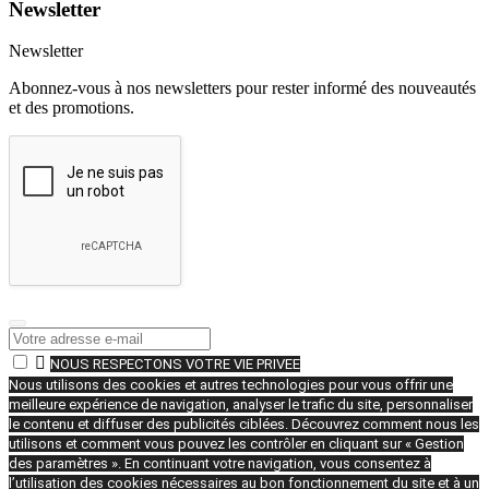
Newsletter
Newsletter
Abonnez-vous à nos newsletters pour rester informé des nouveautés
et des promotions.

NOUS RESPECTONS VOTRE VIE PRIVEE
Nous utilisons des cookies et autres technologies pour vous offrir une
meilleure expérience de navigation, analyser le trafic du site, personnaliser
le contenu et diffuser des publicités ciblées. Découvrez comment nous les
utilisons et comment vous pouvez les contrôler en cliquant sur « Gestion
des paramètres ». En continuant votre navigation, vous consentez à
l’utilisation des cookies nécessaires au bon fonctionnement du site et à un