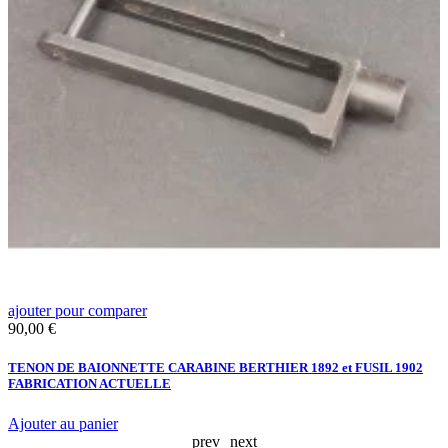
ajouter pour comparer
a
Prix
P
90,00 €
4
TENON DE BAIONNETTE CARABINE BERTHIER 1892 et FUSIL 1902
M
FABRICATION ACTUELLE
Ajouter au panier
prev
next