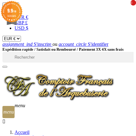
0
0
EUR

9.9
/10
1439 AVIS
EUR €
GBP £
USD $
assignment_ind
S'inscrire
ou
account_circle
S'identifier
Expédition rapide /
Satisfait ou Remboursé / Paiement 3X 4X sans frais

menu
menu
Accueil