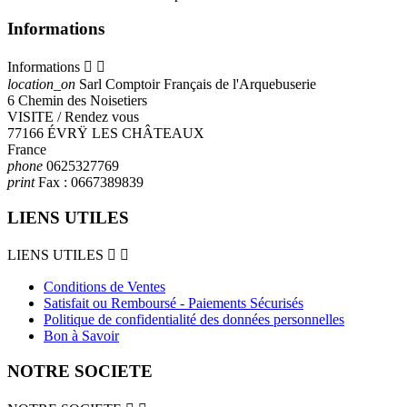
Informations
Informations


location_on
Sarl Comptoir Français de l'Arquebuserie
6 Chemin des Noisetiers
VISITE / Rendez vous
77166 ÉVRŸ LES CHÂTEAUX
France
phone
0625327769
print
Fax :
0667389839
LIENS UTILES
LIENS UTILES


Conditions de Ventes
Satisfait ou Remboursé - Paiements Sécurisés
Politique de confidentialité des données personnelles
Bon à Savoir
NOTRE SOCIETE