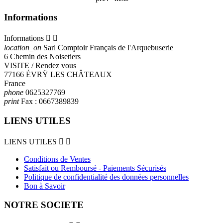
Informations
Informations


location_on
Sarl Comptoir Français de l'Arquebuserie
6 Chemin des Noisetiers
VISITE / Rendez vous
77166 ÉVRŸ LES CHÂTEAUX
France
phone
0625327769
print
Fax :
0667389839
LIENS UTILES
LIENS UTILES


Conditions de Ventes
Satisfait ou Remboursé - Paiements Sécurisés
Politique de confidentialité des données personnelles
Bon à Savoir
NOTRE SOCIETE