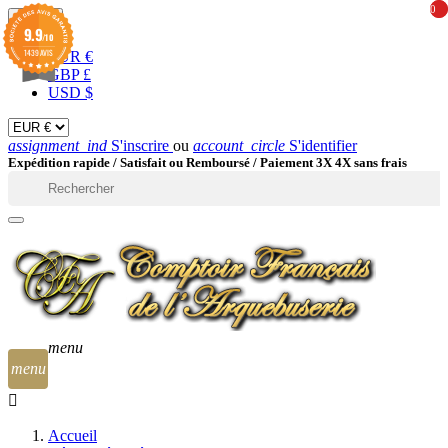
0
0
EUR

9.9
/10
1439 AVIS
EUR €
GBP £
USD $
assignment_ind
S'inscrire
ou
account_circle
S'identifier
Expédition rapide /
Satisfait ou Remboursé / Paiement 3X 4X sans frais

menu
menu
Accueil