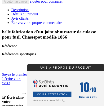
ajouter pour comparer
Ajouter au panier
Description
Détails du produit
Avis clients
Écrivez votre propre commentaire
belle fabrication d'un joint obturateur de culasse
pour fusil Chassepot modèle 1866
Référence
Références spécifiques
AVIS À PROPOS DU PRODUIT
Soyez le premier
à écrire votre
10
avis !
/10
VOIR L'ATTESTATION
Basé sur 2 avis
Écrivez
close
Avis soumis à un contrôle
votre
commentaire