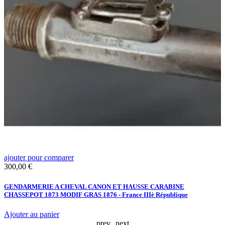
ajouter pour comparer
a
Prix
P
300,00 €
4
GENDARMERIE A CHEVAL CANON ET HAUSSE CARABINE
P
CHASSEPOT 1873 MODIF GRAS 1876 - France IIIè République
Ajouter au panier
A
prev
next