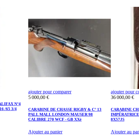
ajouter pour comparer
ajouter pour 
Prix
Prix
5 000,00 €
36 000,00 €
ALIFAX N°4
 /65 3/4
CARABINE DE CHASSE RIGBY & C° 13
CARABINE CH
PALL MALL LONDON MAUSER 98
IMPÉRATRICE 
CALIBRE 270 WCF - GB XXè
8X57JS
Ajouter au panier
Ajouter au pan