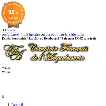
EUR

9.9
/10
EUR €
GBP £
1439 AVIS
USD $
assignment_ind
S'inscrire
ou
account_circle
S'identifier
Expédition rapide /
Satisfait ou Remboursé / Paiement 3X 4X sans frais
menu
menu
KEYBOARD_ARROW_D
ACCUEIL
CATALOGUES
KEYBOARD_ARRO
NOUVEAUTÉS
BON À SAVOIR
Accueil