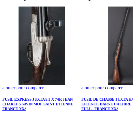
ajouter pour comparer
ajouter pour comparer
FUSIL EXPRESS JUXTA 9.3 X 74R JEAN
FUSIL DE CHASSE JUXTA H
CHARLES SAVIN MOF SAINT ETIENNE
LICENCE DARNE CALIBRE 16
FRANCE XXè
FULL - FRANCE XXè