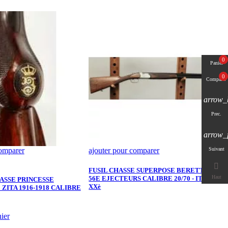
0
Panier
0
Comparer
arrow_
Prec.
arrow_
comparer
ajouter pour comparer
a
Suivant
P
1

FUSIL CHASSE SUPERPOSE BERETTA S
Haut
56E EJECTEURS CALIBRE 20/70 - ITALIE
ASSE PRINCESSE
L
XXè
ZITA 1916-1918 CALIBRE
T
X
ier
A