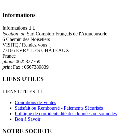
Informations
Informations


location_on
Sarl Comptoir Français de l'Arquebuserie
6 Chemin des Noisetiers
VISITE / Rendez vous
77166 ÉVRŸ LES CHÂTEAUX
France
phone
0625327769
print
Fax :
0667389839
LIENS UTILES
LIENS UTILES


Conditions de Ventes
Satisfait ou Remboursé - Paiements Sécurisés
Politique de confidentialité des données personnelles
Bon à Savoir
NOTRE SOCIETE