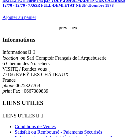
DRILLING modèle 143 par VOLF à SHUL MADE IN GDR CALIBRES
12/70 - 12/70 - 7X65R FULL-DEMI ETAT NEUF décembre 1978
Ajouter au panier
prev
next
Informations
Informations


location_on
Sarl Comptoir Français de l'Arquebuserie
6 Chemin des Noisetiers
VISITE / Rendez vous
77166 ÉVRŸ LES CHÂTEAUX
France
phone
0625327769
print
Fax :
0667389839
LIENS UTILES
LIENS UTILES


Conditions de Ventes
Satisfait ou Remboursé - Paiements Sécurisés