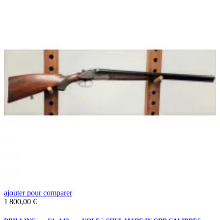
ajouter pour comparer
a
Prix
1 800,00 €
F
/