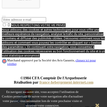

NOUS RESPECTONS VOTRE VIE PRIVEE
Nous utilisons des cookies et autres technologies pour vous offrir une
meilleure expérience de navigation, analyser le trafic du site, personnaliser
le contenu et diffuser des publicités ciblées. Découvrez comment nous les
utilisons et comment vous pouvez les contrôler en cliquant sur « Gestion
des paramètres ». En continuant votre navigation, vous consentez à
l’utilisation des cookies nécessaires au bon fonctionnement du site et à un
suivi statistique anonymisé.
Marchand approuvé par la Société des Avis Garantis,
cliquez ici pour
vérifier
.
©1984 CFA Comptoir De l'Arquebuserie
Réalisation par
france-hebergement-internet.com
En navigant sur notre site, vous acceptez l’utilisation de
Cookies permettant de suivre votre navigation afin d'actualiser
votre panier, vous reconnaitre lors de votre prochaine visite et
sécuriser votre connexion.