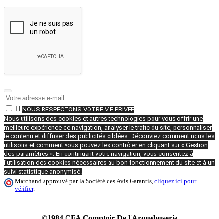

NOUS RESPECTONS VOTRE VIE PRIVEE
Nous utilisons des cookies et autres technologies pour vous offrir une
meilleure expérience de navigation, analyser le trafic du site, personnaliser
le contenu et diffuser des publicités ciblées. Découvrez comment nous les
utilisons et comment vous pouvez les contrôler en cliquant sur « Gestion
des paramètres ». En continuant votre navigation, vous consentez à
l’utilisation des cookies nécessaires au bon fonctionnement du site et à un
suivi statistique anonymisé.
Marchand approuvé par la Société des Avis Garantis,
cliquez ici pour
vérifier
.
©1984 CFA Comptoir De l'Arquebuserie