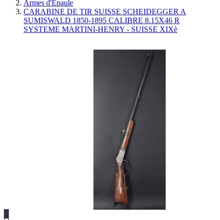
Armes d'Épaule
CARABINE DE TIR SUISSE SCHEIDEGGER A
SUMISWALD 1850-1895 CALIBRE 8.15X46 R
SYSTEME MARTINI-HENRY - SUISSE XIXè
1