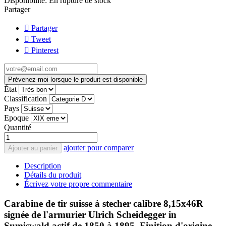
Disponibilité:
En rupture de stock
Partager
Partager
Tweet
Pinterest
Prévenez-moi lorsque le produit est disponible
État
Classification
Pays
Epoque
Quantité
ajouter pour comparer
Ajouter au panier
Description
Détails du produit
Écrivez votre propre commentaire
Carabine de tir suisse à stecher calibre 8,15x46R
signée de l'armurier Ulrich Scheidegger in
Sumiswald actif de 1850 à 1895. Finition d'origine