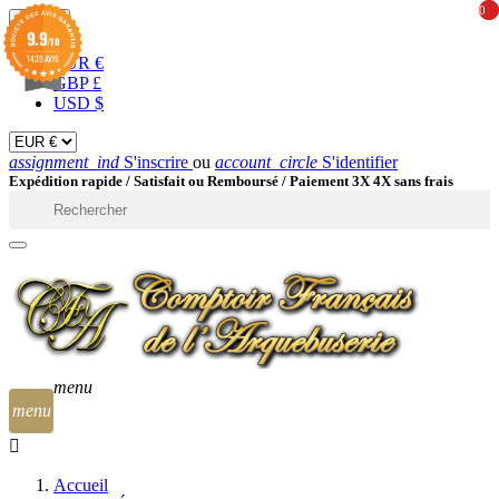
0
0
EUR

9.9
/10
1439 AVIS
EUR €
GBP £
USD $
assignment_ind
S'inscrire
ou
account_circle
S'identifier
Expédition rapide /
Satisfait ou Remboursé / Paiement 3X 4X sans frais

menu
menu
Accueil