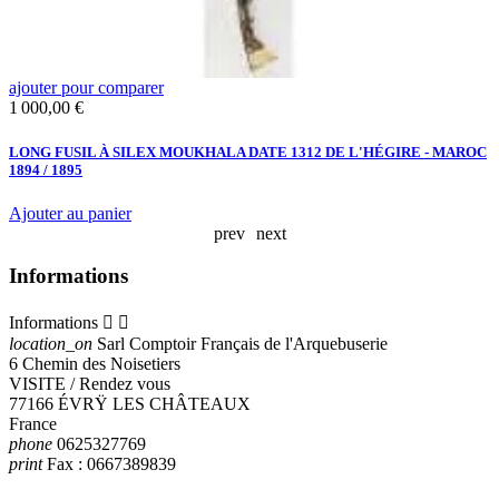
ajouter pour comparer
a
Prix
P
1 000,00 €
2
LONG FUSIL À SILEX MOUKHALA DATE 1312 DE L'HÉGIRE - MAROC
F
1894 / 1895
S
Ajouter au panier
A
prev
next
Informations
Informations


location_on
Sarl Comptoir Français de l'Arquebuserie
6 Chemin des Noisetiers
VISITE / Rendez vous
77166 ÉVRŸ LES CHÂTEAUX
France
phone
0625327769
print
Fax :
0667389839