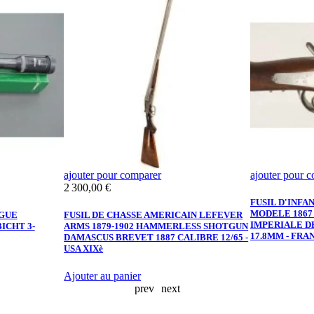
ajouter pour comparer
ajouter pour 
Prix
2 300,00 €
FUSIL D'INFA
MODELE 186
GUE
FUSIL DE CHASSE AMERICAIN LEFEVER
IMPERIALE D
ICHT 3-
ARMS 1879-1902 HAMMERLESS SHOTGUN
17.8MM - FR
DAMASCUS BREVET 1887 CALIBRE 12/65 -
USA XIXè
Ajouter au panier
prev
next