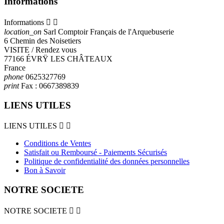
Informations
Informations


location_on
Sarl Comptoir Français de l'Arquebuserie
6 Chemin des Noisetiers
VISITE / Rendez vous
77166 ÉVRŸ LES CHÂTEAUX
France
phone
0625327769
print
Fax :
0667389839
LIENS UTILES
LIENS UTILES


Conditions de Ventes
Satisfait ou Remboursé - Paiements Sécurisés
Politique de confidentialité des données personnelles
Bon à Savoir
NOTRE SOCIETE
NOTRE SOCIETE

