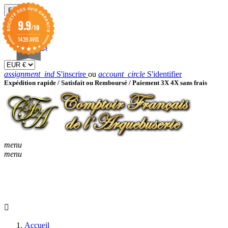
EUR

9.9
/10
EUR €
GBP £
1439 AVIS
USD $
assignment_ind
S'inscrire
ou
account_circle
S'identifier
Expédition rapide /
Satisfait ou Remboursé / Paiement 3X 4X sans frais
menu
menu
KEYBOARD_ARROW_D
ACCUEIL
CATALOGUES
KEYBOARD_ARRO
NOUVEAUTÉS
BON À SAVOIR
Accueil